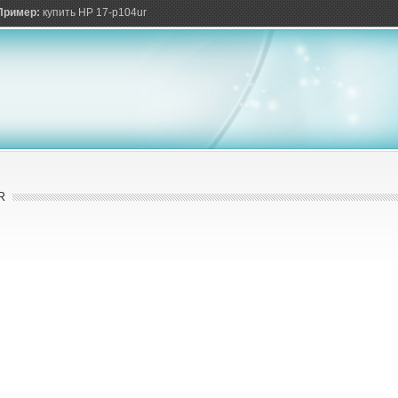
ов
Пример:
купить HP 17-p104ur
R