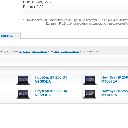
Высота (мм): 27.7
Вес (кг): 2.82
* - Комплектация, характеристики, цена на ноутбук HP 17-p104ur може
Купить HP 17-p104ur можно по одному из предложений 
ТЗЫВЫ (1)
 могут только
зарегистрированные
или
авторизированные
пользователи.
2
Ноутбук HP 250 G4
Ноутбук HP 250
M9S85EA
M9S67EA
4
Ноутбук HP 250 G4
Ноутбук HP 255
M9S93EA
M9T41EA