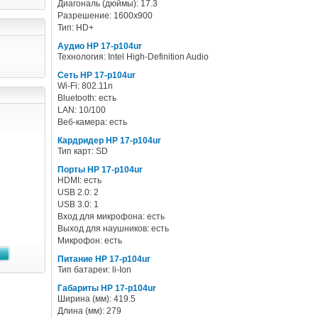
Диагональ (дюймы): 17.3
Разрешение: 1600x900
Тип: HD+
Аудио HP 17-p104ur
Технология: Intel High-Definition Audio
Сеть HP 17-p104ur
Wi-Fi: 802.11n
Bluetooth: есть
LAN: 10/100
Веб-камера: есть
Кардридер HP 17-p104ur
Тип карт: SD
Порты HP 17-p104ur
HDMI: есть
USB 2.0: 2
USB 3.0: 1
Вход для микрофона: есть
Выход для наушников: есть
Микрофон: есть
Питание HP 17-p104ur
Тип батареи: li-Ion
Габариты HP 17-p104ur
Ширина (мм): 419.5
Длина (мм): 279