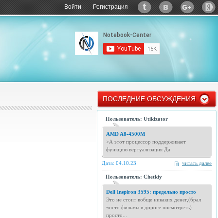
Войти
Регистрация
ПОСЛЕДНИЕ ОБСУЖДЕНИЯ
Пользователь: Utikizator
AMD A8-4500M
>А этот процессор поддерживает
функцию вертуализация Да
Дата: 04.10.23
читать далее
Пользователь: Chetkiy
Dell Inspiron 3595: предельно просто
Это не стоит вобще никаких денег,(брал
чисто фильмы в дороге посмотреть)
просто...