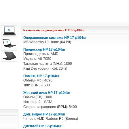
Технические характеристики
HP
17-p104ur
Операционная система HP 17-p104ur
MS Windows 10 Home (64-bit)
Процессор HP 17-p104ur
Производитель: AMD
Модель: A8-7050
Тактовая частота (MHz): 1800
Кэш 2-го уровня (Kb): 2048
Память HP 17-p104ur
Объем (Mb): 4096
Тип: DDR3-1600
Жесткий диск HP 17-p104ur
Объем (Gb): 1000
Интерфейс: SATA
Скорость вращения (RPM): 5400
Доп. видео HP 17-p104ur
Чипсет: AMD Radeon R5 (Beema)
Дисплей HP 17-p104ur