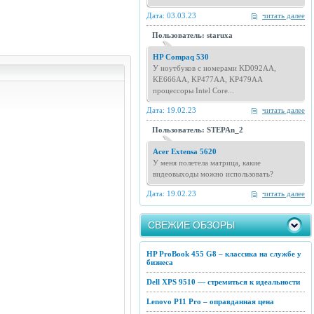
Дата: 03.03.23
читать далее
Пользователь: staruxa
HP Compaq 530
У ноутбуков с номерами KD092AA,
KE666AA, KP477AA, KP479AA
процессоры Intel Core...
Дата: 19.02.23
читать далее
Пользователь: STEPAn_2
Acer Extensa 5620
У меня полетела матрица, какие
видеовыходы можно использовать?
Дата: 19.02.23
читать далее
СВЕЖИЕ ОБЗОРЫ
HP ProBook 455 G8 – классика на службе у
бизнеса
Dell XPS 9510 — стремиться к идеальности
Lenovo P11 Pro – оправданная цена