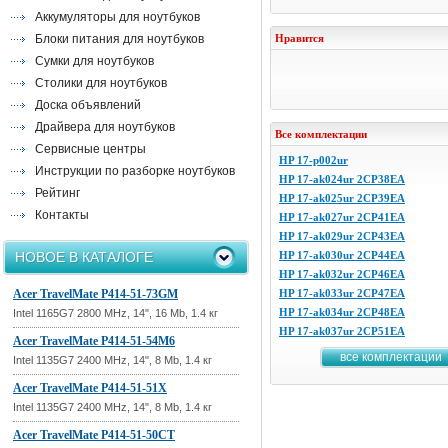
Аккумуляторы для ноутбуков
Блоки питания для ноутбуков
Нравится
Сумки для ноутбуков
Столики для ноутбуков
Доска объявлений
Драйвера для ноутбуков
Все комплектации
Сервисные центры
HP 17-p002ur
Инструкции по разборке ноутбуков
HP 17-ak024ur 2CP38EA
Рейтинг
HP 17-ak025ur 2CP39EA
Контакты
HP 17-ak027ur 2CP41EA
HP 17-ak029ur 2CP43EA
НОВОЕ В КАТАЛОГЕ
HP 17-ak030ur 2CP44EA
HP 17-ak032ur 2CP46EA
Acer TravelMate P414-51-73GM
HP 17-ak033ur 2CP47EA
HP 17-ak034ur 2CP48EA
Intel 1165G7 2800 MHz, 14", 16 Mb, 1.4 кг
HP 17-ak037ur 2CP51EA
Acer TravelMate P414-51-54M6
все комплектации
Intel 1135G7 2400 MHz, 14", 8 Mb, 1.4 кг
Acer TravelMate P414-51-51X
Intel 1135G7 2400 MHz, 14", 8 Mb, 1.4 кг
Acer TravelMate P414-51-50CT