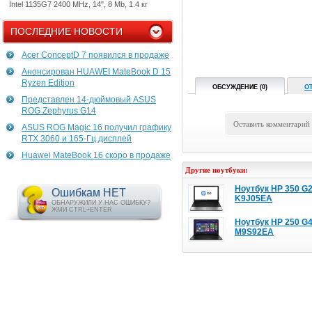
Intel 1135G7 2400 MHz, 14", 8 Mb, 1.4 кг
ПОСЛЕДНИЕ НОВОСТИ
Acer ConceptD 7 появился в продаже
Анонсирован HUAWEI MateBook D 15
Ryzen Edition
ОБСУЖДЕНИЕ (0)
О
Представлен 14-дюймовый ASUS
ROG Zephyrus G14
Оставить комментарий
ASUS ROG Magic 16 получил графику
RTX 3060 и 165-Гц дисплей
Huawei MateBook 16 скоро в продаже
Другие ноутбуки:
Ноутбук HP 350 G
Ошибкам НЕТ
K9J05EA
ОБНАРУЖИЛИ У НАС ОШИБКУ?
ЖМИ CTRL+ENTER
Ноутбук HP 250 G
M9S92EA