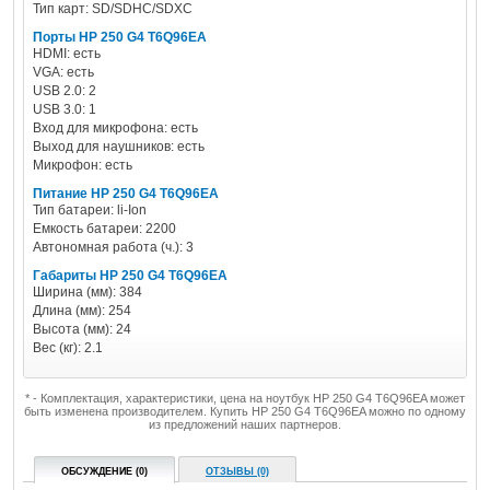
Тип карт: SD/SDHC/SDXC
Порты HP 250 G4 T6Q96EA
HDMI: есть
VGA: есть
USB 2.0: 2
USB 3.0: 1
Вход для микрофона: есть
Выход для наушников: есть
Микрофон: есть
Питание HP 250 G4 T6Q96EA
Тип батареи: li-Ion
Емкость батареи: 2200
Автономная работа (ч.): 3
Габариты HP 250 G4 T6Q96EA
Ширина (мм): 384
Длина (мм): 254
Высота (мм): 24
Вес (кг): 2.1
* - Комплектация, характеристики, цена на ноутбук HP 250 G4 T6Q96EA может
быть изменена производителем. Купить HP 250 G4 T6Q96EA можно по одному
из предложений наших партнеров.
ОБСУЖДЕНИЕ (0)
ОТЗЫВЫ (0)