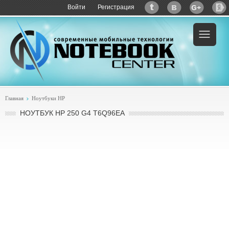
Войти
Регистрация
Пример:
купить HP 250 G4 T6Q96EA
Главная
Ноутбуки HP
НОУТБУК HP 250 G4 T6Q96EA