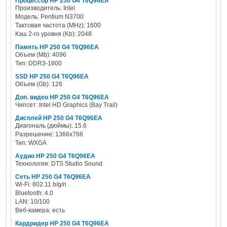
Процессор HP 250 G4 T6Q96EA
Производитель: Intel
Модель: Pentium N3700
Тактовая частота (MHz): 1600
Кэш 2-го уровня (Kb): 2048
Память HP 250 G4 T6Q96EA
Объем (Mb): 4096
Тип: DDR3-1600
SSD HP 250 G4 T6Q96EA
Объем (Gb): 128
Доп. видео HP 250 G4 T6Q96EA
Чипсет: Intel HD Graphics (Bay Trail)
Дисплей HP 250 G4 T6Q96EA
Диагональ (дюймы): 15.6
Разрешение: 1366x768
Тип: WXGA
Аудио HP 250 G4 T6Q96EA
Технология: DTS Studio Sound
Сеть HP 250 G4 T6Q96EA
Wi-Fi: 802.11 b/g/n
Bluetooth: 4.0
LAN: 10/100
Веб-камера: есть
Кардридер HP 250 G4 T6Q96EA