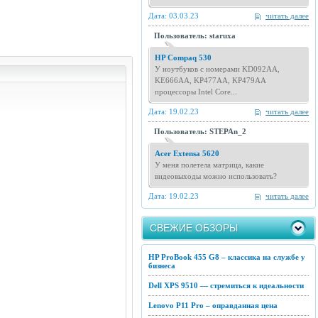
Дата: 03.03.23
читать далее
Пользователь: staruxa
HP Compaq 530
У ноутбуков с номерами KD092AA,
KE666AA, KP477AA, KP479AA
процессоры Intel Core...
Дата: 19.02.23
читать далее
Пользователь: STEPAn_2
Acer Extensa 5620
У меня полетела матрица, какие
видеовыходы можно использовать?
Дата: 19.02.23
читать далее
СВЕЖИЕ ОБЗОРЫ
HP ProBook 455 G8 – классика на службе у
бизнеса
Dell XPS 9510 — стремиться к идеальности
Lenovo P11 Pro – оправданная цена