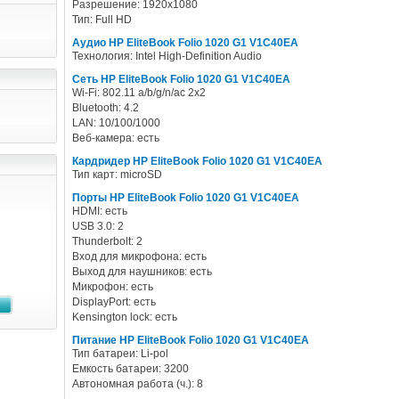
Разрешение: 1920x1080
Тип: Full HD
Аудио HP EliteBook Folio 1020 G1 V1C40EA
Технология: Intel High-Definition Audio
Сеть HP EliteBook Folio 1020 G1 V1C40EA
Wi-Fi: 802.11 a/b/g/n/ac 2x2
Bluetooth: 4.2
LAN: 10/100/1000
Веб-камера: есть
Кардридер HP EliteBook Folio 1020 G1 V1C40EA
Тип карт: microSD
Порты HP EliteBook Folio 1020 G1 V1C40EA
HDMI: есть
USB 3.0: 2
Thunderbolt: 2
Вход для микрофона: есть
Выход для наушников: есть
Микрофон: есть
DisplayPort: есть
Kensington lock: есть
Питание HP EliteBook Folio 1020 G1 V1C40EA
Тип батареи: Li-pol
Емкость батареи: 3200
Автономная работа (ч.): 8