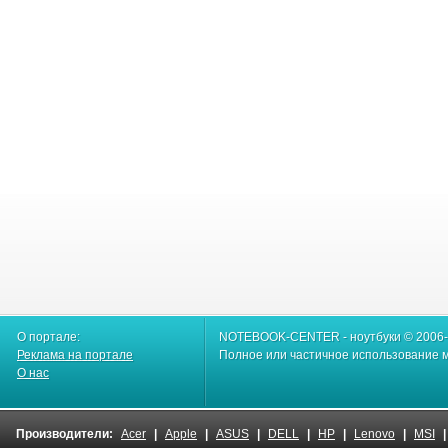
О портале:
NOTEBOOK-CENTER - ноутбуки © 2006
Реклама на портале
Полное или частичное использование м
О нас
Производители:
Acer
|
Apple
|
ASUS
|
DELL
|
HP
|
Lenovo
|
MSI