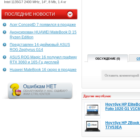
Intel 1135G7 2400 MHz, 14", 8 Mb, 1.4 кг
ПОСЛЕДНИЕ НОВОСТИ
Acer ConceptD 7 появился в продаже
Анонсирован HUAWEI MateBook D 15
Ryzen Edition
Представлен 14-дюймовый ASUS
ROG Zephyrus G14
ASUS ROG Magic 16 получил графику
ОБСУЖДЕНИЕ (0)
О
RTX 3060 и 165-Гц дисплей
Huawei MateBook 16 скоро в продаже
Оставить комментарий
Ошибкам НЕТ
ОБНАРУЖИЛИ У НАС ОШИБКУ?
ЖМИ CTRL+ENTER
Другие ноутбуки:
Ноутбук HP EliteB
Folio 1020 G1 V1C
Ноутбук HP ZBook
T7V53EA