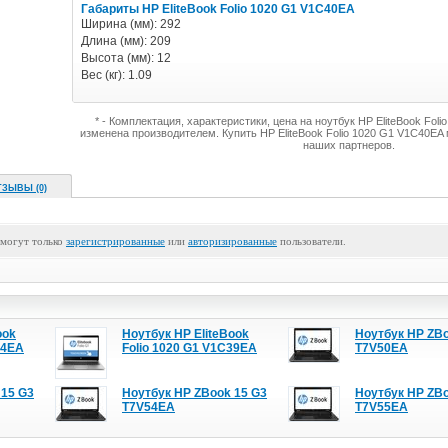
Габариты HP EliteBook Folio 1020 G1 V1C40EA
Ширина (мм): 292
Длина (мм): 209
Высота (мм): 12
Вес (кг): 1.09
* - Комплектация, характеристики, цена на ноутбук HP EliteBook Fo
изменена производителем. Купить HP EliteBook Folio 1020 G1 V1C40EA
наших партнеров.
ТЗЫВЫ (0)
 могут только
зарегистрированные
или
авторизированные
пользователи.
ook
Ноутбук HP EliteBook
Ноутбук HP ZBo
64EA
Folio 1020 G1 V1C39EA
T7V50EA
 15 G3
Ноутбук HP ZBook 15 G3
Ноутбук HP ZBo
T7V54EA
T7V55EA