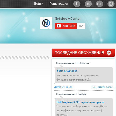
Войти
Регистрация
ПОСЛЕДНИЕ ОБСУЖДЕНИЯ
Пользователь: Utikizator
AMD A8-4500M
>А этот процессор поддерживает
функцию вертуализация Да
Дата: 04.10.23
читать далее
Пользователь: Chetkiy
Dell Inspiron 3595: предельно просто
Это не стоит вобще никаких денег,(брал
чисто фильмы в дороге посмотреть)
просто...