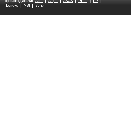
Производители:
Acer
|
Apple
|
ASUS
|
DELL
|
HP
|
Lenovo
|
MSI
|
Sony