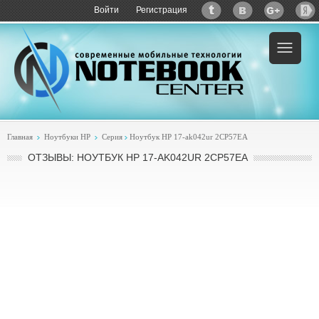
Войти
Регистрация
Главная
Ноутбуки HP
Серия
Ноутбук HP 17-ak042ur 2CP57EA
ОТЗЫВЫ: НОУТБУК HP 17-AK042UR 2CP57EA