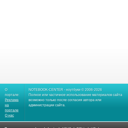
О
NOTEBOOK-CENTER - ноутбуки © 2006-2026
портале:
Полное или частичное использование материалов сайта
Реклама
возможно только после согласия автора или
на
администрации сайта.
портале
О нас