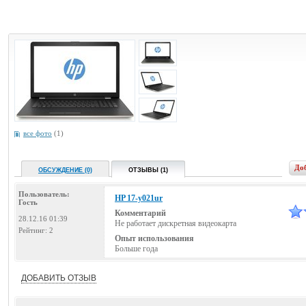
все фото
(1)
До
ОБСУЖДЕНИЕ (0)
ОТЗЫВЫ (1)
Пользователь:
HP 17-y021ur
Гость
Комментарий
28.12.16 01:39
Не работает дискретная видеокарта
Рейтинг:
2
Опыт использования
Больше года
ДОБАВИТЬ ОТЗЫВ