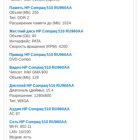
Память HP Compaq 510 RU960AA
Объем (Mb): 256
Тип: DDR 2
Расширение памяти до (Mb): 1024
Жесткий диск HP Compaq 510 RU960AA
Объем (Gb): 40
Интерфейс: PATA
Скорость вращения (RPM): 4200
Привод HP Compaq 510 RU960AA
DVD Combo
Видео HP Compaq 510 RU960AA
Чипсет: Intel GMA 900
Объем (Mb): 128
Дисплей HP Compaq 510 RU960AA
Диагональ (дюймы): 15.4
Разрешение: 1280x800
Тип: WXGA
Аудио HP Compaq 510 RU960AA
AC 97
Сеть HP Compaq 510 RU960AA
Wi-Fi: 802.11
LAN: 10/100
Модем: есть