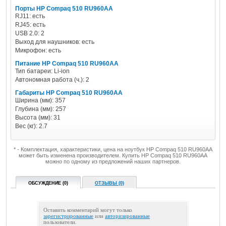
Порты HP Compaq 510 RU960AA
RJ11: есть
RJ45: есть
USB 2.0: 2
Выход для наушников: есть
Микрофон: есть
Питание HP Compaq 510 RU960AA
Тип батареи: Li-ion
Автономная работа (ч.): 2
Габариты HP Compaq 510 RU960AA
Ширина (мм): 357
Глубина (мм): 257
Высота (мм): 31
Вес (кг): 2.7
* - Комплектация, характеристики, цена на ноутбук HP Compaq 510 RU960AA
может быть изменена производителем. Купить HP Compaq 510 RU960AA
можно по одному из предложений наших партнеров.
ОБСУЖДЕНИЕ (0)
ОТЗЫВЫ (0)
Оставить комментарий могут только
зарегистрированные
или
авторизированные
пользователи.