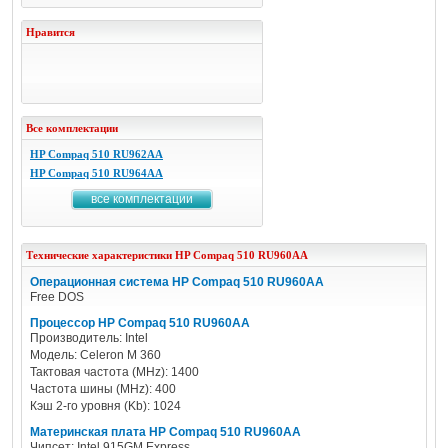
Нравится
Все комплектации
HP Compaq 510 RU962AA
HP Compaq 510 RU964AA
все комплектации
Технические характеристики
HP
Compaq 510 RU960AA
Операционная система HP Compaq 510 RU960AA
Free DOS
Процессор HP Compaq 510 RU960AA
Производитель: Intel
Модель: Celeron M 360
Тактовая частота (MHz): 1400
Частота шины (MHz): 400
Кэш 2-го уровня (Kb): 1024
Материнская плата HP Compaq 510 RU960AA
Чипсет: Intel 915GM Express