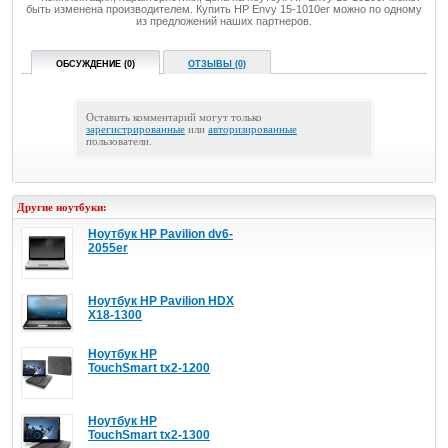
быть изменена производителем. Купить HP Envy 15-1010er можно по одному
из предложений наших партнеров.
ОБСУЖДЕНИЕ (0)
ОТЗЫВЫ (0)
Оставить комментарий могут только
зарегистрированные
или
авторизированные
пользователи.
Другие ноутбуки:
Ноутбук HP Pavilion dv6-
2055er
Ноутбук HP Pavilion HDX
X18-1300
Ноутбук HP
TouchSmart tx2-1200
Ноутбук HP
TouchSmart tx2-1300