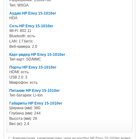
Разрешение: 1366x768
Тип: WXGA
Аудио HP Envy 15-1010er
HDA
Сеть HP Envy 15-1010er
Wi-Fi: 802.11
Bluetooth: есть
LAN: 1 Гбит/с
Веб-камера: 2.0
Карт-ридер HP Envy 15-1010er
Тип карт: SD/MMC
Порты HP Envy 15-1010er
HDMI: есть
USB 2.0: 3
Микрофон: есть
Питание HP Envy 15-1010er
Тип батареи: Li-Ion
Габариты HP Envy 15-1010er
Ширина (мм): 380
Глубина (мм): 244
Высота (мм): 26
Вес (кг): 2.4
* - Комплектация, характеристики, цена на ноутбук HP Envy 15-1010er может