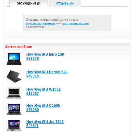
ОБСУЖДЕНИЕ (0)
ОТЗЫВЫ (0)
Оставить комментарий могут только
зарегистрированные
или
авторизированные
пользователи.
Другие ноутбуки:
Ноутбук iRU Intro 109
963678
Ноутбук iRU Patriot 528
949514
Ноутбук iRU W1002
913667
Ноутбук iRU C1505
975289
Ноутбук iRU Jet 1703
526611