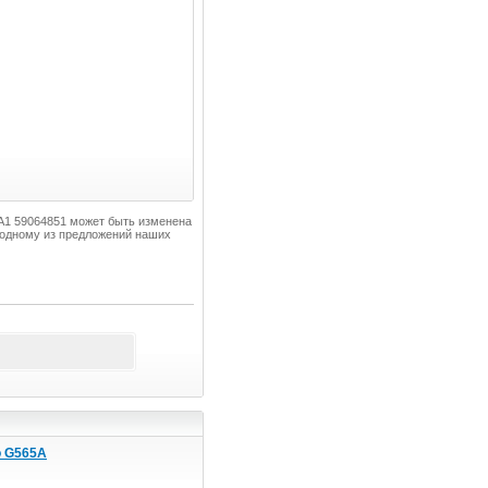
0A1 59064851 может быть изменена
 одному из предложений наших
o G565A