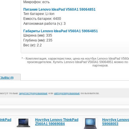
Микрофон: есть
Питание Lenovo IdeaPad V560A1 59064851
Тип батареи: Li-Ion
Емкость батареи: 4400
Автономная работа (ч.): 3
Габариты Lenovo IdeaPad V560A1 59064851
Ширина (мм): 335
Глубина (мм): 235
Вес (кг): 2.2
* - Комплектация, характеристики, цена на ноутбук Lenovo IdeaPad V56
производителем. Купить Lenovo IdeaPad V560A1 59064851 можно по
партнеров.
ТЗЫВЫ (0)
 могут только
зарегистрированные
или
авторизированные
пользователи.
inkPad
Ноутбук Lenovo ThinkPad
Ноутбук Lenov
Z560A1 59069084
59068003