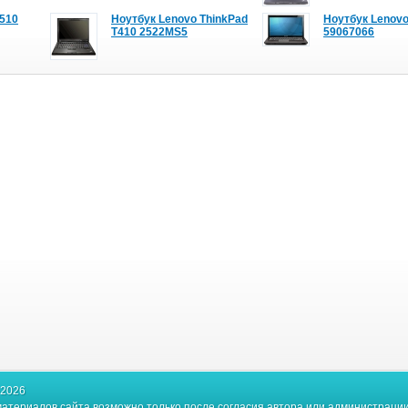
T510
Ноутбук Lenovo ThinkPad
Ноутбук Lenovo
T410 2522MS5
59067066
-2026
атериалов сайта возможно только после согласия автора или администрации