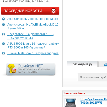
Intel 1135G7 2400 MHz, 14", 8 Mb, 1.4 кг
ПОСЛЕДНИЕ НОВОСТИ
Acer ConceptD 7 появился в продаже
Анонсирован HUAWEI MateBook D 15
Ryzen Edition
Представлен 14-дюймовый ASUS
ROG Zephyrus G14
ASUS ROG Magic 16 получил графику
RTX 3060 и 165-Гц дисплей
Huawei MateBook 16 скоро в продаже
ОБСУЖДЕНИЕ (0)
О
Ошибкам НЕТ
ОБНАРУЖИЛИ У НАС ОШИБКУ?
ЖМИ CTRL+ENTER
Оставить комментарий
Другие ноутбуки:
Ноутбук Lenovo Th
T410s 2912PW6