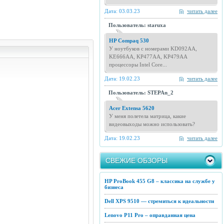
Дата: 03.03.23
читать далее
Пользователь: staruxa
HP Compaq 530
У ноутбуков с номерами KD092AA,
KE666AA, KP477AA, KP479AA
процессоры Intel Core...
Дата: 19.02.23
читать далее
Пользователь: STEPAn_2
Acer Extensa 5620
У меня полетела матрица, какие
видеовыходы можно использовать?
Дата: 19.02.23
читать далее
СВЕЖИЕ ОБЗОРЫ
HP ProBook 455 G8 – классика на службе у
бизнеса
Dell XPS 9510 — стремиться к идеальности
Lenovo P11 Pro – оправданная цена