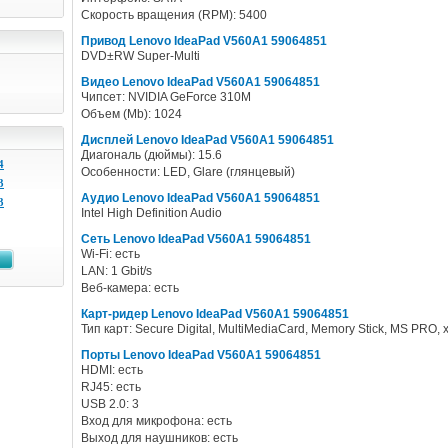
Скорость вращения (RPM): 5400
Привод Lenovo IdeaPad V560A1 59064851
DVD±RW Super-Multi
Видео Lenovo IdeaPad V560A1 59064851
Чипсет: NVIDIA GeForce 310M
Объем (Mb): 1024
Дисплей Lenovo IdeaPad V560A1 59064851
Диагональ (дюймы): 15.6
4
Особенности: LED, Glare (глянцевый)
3
Аудио Lenovo IdeaPad V560A1 59064851
3
Intel High Definition Audio
Сеть Lenovo IdeaPad V560A1 59064851
Wi-Fi: есть
LAN: 1 Gbit/s
Веб-камера: есть
Карт-ридер Lenovo IdeaPad V560A1 59064851
Тип карт: Secure Digital, MultiMediaCard, Memory Stick, MS PRO, 
Порты Lenovo IdeaPad V560A1 59064851
HDMI: есть
RJ45: есть
USB 2.0: 3
Вход для микрофона: есть
Выход для наушников: есть