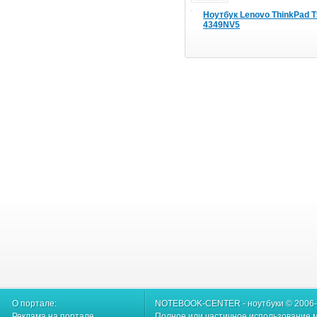
Ноутбук Lenovo ThinkPad 
4349NV5
О портале:
NOTEBOOK-CENTER - ноутбуки © 2006
Реклама на портале
Полное или частичное использование м