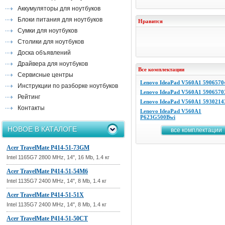
Аккумуляторы для ноутбуков
Блоки питания для ноутбуков
Нравится
Сумки для ноутбуков
Столики для ноутбуков
Доска объявлений
Драйвера для ноутбуков
Все комплектации
Сервисные центры
Lenovo IdeaPad V560A1 5906570
Инструкции по разборке ноутбуков
Lenovo IdeaPad V560A1 5906570
Рейтинг
Lenovo IdeaPad V560A1 5930214
Контакты
Lenovo IdeaPad V560A1
P623G500Bwi
НОВОЕ В КАТАЛОГЕ
все комплектации
Acer TravelMate P414-51-73GM
Intel 1165G7 2800 MHz, 14", 16 Mb, 1.4 кг
Acer TravelMate P414-51-54M6
Intel 1135G7 2400 MHz, 14", 8 Mb, 1.4 кг
Acer TravelMate P414-51-51X
Intel 1135G7 2400 MHz, 14", 8 Mb, 1.4 кг
Acer TravelMate P414-51-50CT