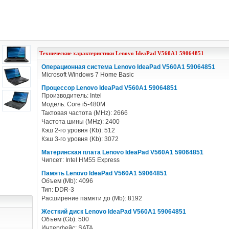
Технические характеристики
Lenovo
IdeaPad V560A1 59064851
Операционная система Lenovo IdeaPad V560A1 59064851
Microsoft Windows 7 Home Basic
Процессор Lenovo IdeaPad V560A1 59064851
Производитель: Intel
Модель: Core i5-480M
Тактовая частота (MHz): 2666
Частота шины (MHz): 2400
Кэш 2-го уровня (Kb): 512
Кэш 3-го уровня (Kb): 3072
Материнская плата Lenovo IdeaPad V560A1 59064851
Чипсет: Intel HM55 Express
Память Lenovo IdeaPad V560A1 59064851
Объем (Mb): 4096
Тип: DDR-3
Расширение памяти до (Mb): 8192
Жесткий диск Lenovo IdeaPad V560A1 59064851
Объем (Gb): 500
Интерфейс: SATA