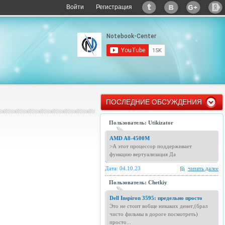
Войти
Регистрация
ПОСЛЕДНИЕ ОБСУЖДЕНИЯ
Пользователь: Utikizator
AMD A8-4500M
>А этот процессор поддерживает
функцию вертуализация Да
Дата: 04.10.23
читать далее
Пользователь: Chetkiy
Dell Inspiron 3595: предельно просто
Это не стоит вобще никаких денег,(брал
чисто фильмы в дороге посмотреть)
просто...