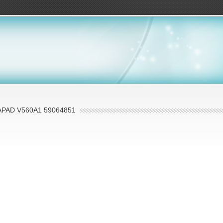
ов
PAD V560A1 59064851