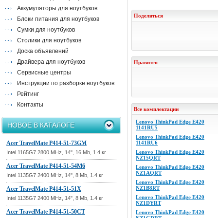
Аккумуляторы для ноутбуков
Поделиться
Блоки питания для ноутбуков
Сумки для ноутбуков
Столики для ноутбуков
Доска объявлений
Драйвера для ноутбуков
Нравится
Сервисные центры
Инструкции по разборке ноутбуков
Рейтинг
Контакты
Все комплектации
Lenovo ThinkPad Edge E420
НОВОЕ В КАТАЛОГЕ
1141RU5
Lenovo ThinkPad Edge E420
Acer TravelMate P414-51-73GM
1141RU6
Lenovo ThinkPad Edge E420
Intel 1165G7 2800 MHz, 14", 16 Mb, 1.4 кг
NZ15QRT
Acer TravelMate P414-51-54M6
Lenovo ThinkPad Edge E420
NZ1AQRT
Intel 1135G7 2400 MHz, 14", 8 Mb, 1.4 кг
Lenovo ThinkPad Edge E420
NZ1B8RT
Acer TravelMate P414-51-51X
Lenovo ThinkPad Edge E420
Intel 1135G7 2400 MHz, 14", 8 Mb, 1.4 кг
NZ1DYRT
Acer TravelMate P414-51-50CT
Lenovo ThinkPad Edge E420