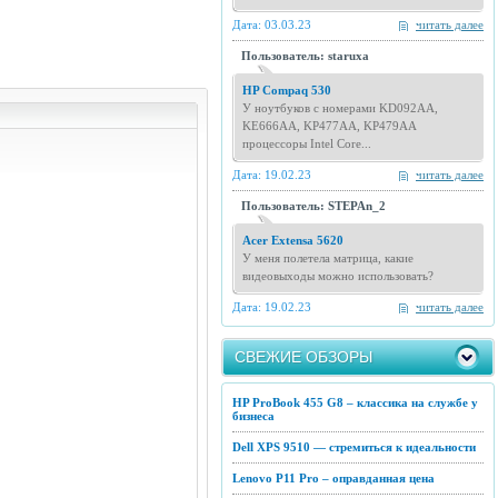
Дата: 03.03.23
читать далее
Пользователь: staruxa
HP Compaq 530
У ноутбуков с номерами KD092AA,
KE666AA, KP477AA, KP479AA
процессоры Intel Core...
Дата: 19.02.23
читать далее
Пользователь: STEPAn_2
Acer Extensa 5620
У меня полетела матрица, какие
видеовыходы можно использовать?
Дата: 19.02.23
читать далее
СВЕЖИЕ ОБЗОРЫ
HP ProBook 455 G8 – классика на службе у
бизнеса
Dell XPS 9510 — стремиться к идеальности
Lenovo P11 Pro – оправданная цена