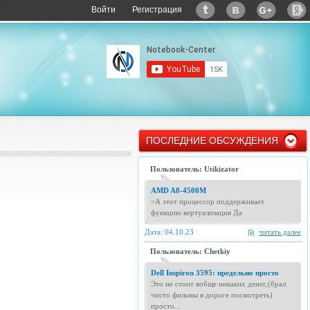
Войти
Регистрация
ПОСЛЕДНИЕ ОБСУЖДЕНИЯ
Пользователь: Utikizator
AMD A8-4500M
>А этот процессор поддерживает
функцию вертуализация Да
Дата: 04.10.23
читать далее
Пользователь: Chetkiy
Dell Inspiron 3595: предельно просто
Это не стоит вобще никаких денег,(брал
чисто фильмы в дороге посмотреть)
просто...