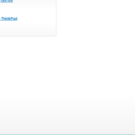
o G470A
 ThinkPad