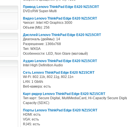
Привод Lenovo ThinkPad Edge E420 NZ15CRT
DVD±RW Super-Multi
Видео Lenovo ThinkPad Edge E420 NZ15CRT
Чипсет: Intel HD Graphics 3000
Объем (Mb): 256
Дисплей Lenovo ThinkPad Edge E420 NZ15CRT
Диагональ (дюймы): 14
Разрешение: 1366x768
Тип: WXGA
Особенности: LED, Non Glare (матовый)
Аудио Lenovo ThinkPad Edge E420 NZ15CRT
Intel High Definition Audio
Сеть Lenovo ThinkPad Edge E420 NZ15CRT
Wi-Fi: 802.11b, 802.11g, 802.11n
LAN: 1 Gbit/s
Веб-камера: есть
Карт-ридер Lenovo ThinkPad Edge E420 NZ15CRT
Тип карт: Secure Digital, MultiMediaCard, Hi-Capacity Secure Digit
Capacity (SDXC)
Порты Lenovo ThinkPad Edge E420 NZ15CRT
HDMI: есть
VGA: есть
RJ45: есть