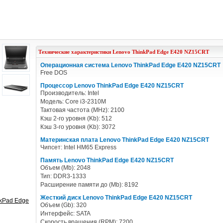
Технические характеристики
Lenovo
ThinkPad Edge E420 NZ15CRT
Операционная система Lenovo ThinkPad Edge E420 NZ15CRT
Free DOS
Процессор Lenovo ThinkPad Edge E420 NZ15CRT
Производитель: Intel
Модель: Core i3-2310M
Тактовая частота (MHz): 2100
Кэш 2-го уровня (Kb): 512
Кэш 3-го уровня (Kb): 3072
Материнская плата Lenovo ThinkPad Edge E420 NZ15CRT
Чипсет: Intel HM65 Express
Память Lenovo ThinkPad Edge E420 NZ15CRT
Объем (Mb): 2048
Тип: DDR3-1333
Расширение памяти до (Mb): 8192
Жесткий диск Lenovo ThinkPad Edge E420 NZ15CRT
nkPad Edge
Объем (Gb): 320
Интерфейс: SATA
Скорость вращения (RPM): 7200