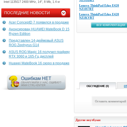
NZ1GDRT
Intel 1135G7 2400 MHz, 14", 8 Mb, 1.4 кг
Lenovo ThinkPad Edge E420
NZ1H7RT
ПОСЛЕДНИЕ НОВОСТИ
Lenovo ThinkPad Edge E420
NZ1KVRT
Acer ConceptD 7 появился в продаже
все комплектации
Анонсирован HUAWEI MateBook D 15
Ryzen Edition
Представлен 14-дюймовый ASUS
ROG Zephyrus G14
ASUS ROG Magic 16 получил графику
RTX 3060 и 165-Гц дисплей
Huawei MateBook 16 скоро в продаже
Ошибкам НЕТ
ОБНАРУЖИЛИ У НАС ОШИБКУ?
ЖМИ CTRL+ENTER
ОБСУЖДЕНИЕ (0)
О
Оставить комментарий
Другие ноутбуки: