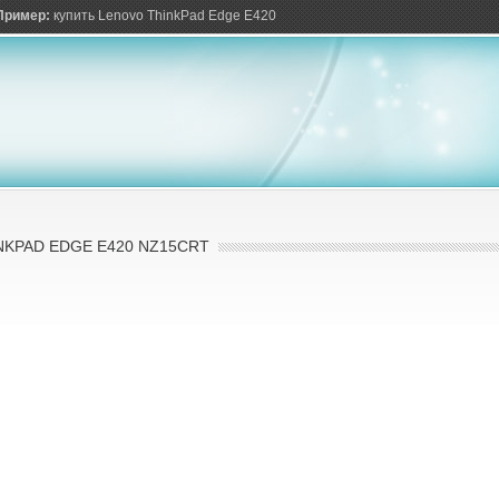
ов
Пример:
купить Lenovo ThinkPad Edge E420
NKPAD EDGE E420 NZ15CRT