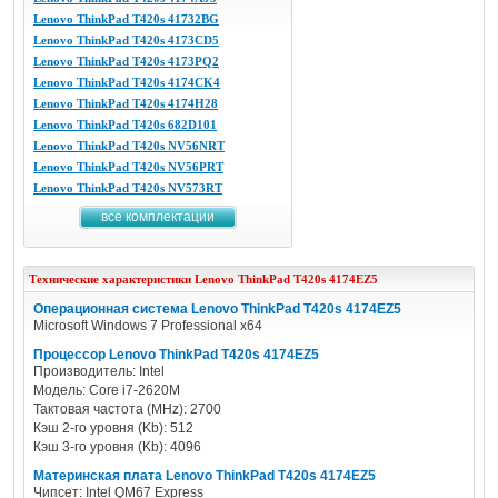
Lenovo ThinkPad T420s 41732BG
Lenovo ThinkPad T420s 4173CD5
Lenovo ThinkPad T420s 4173PQ2
Lenovo ThinkPad T420s 4174CK4
Lenovo ThinkPad T420s 4174H28
Lenovo ThinkPad T420s 682D101
Lenovo ThinkPad T420s NV56NRT
Lenovo ThinkPad T420s NV56PRT
Lenovo ThinkPad T420s NV573RT
все комплектации
Технические характеристики
Lenovo
ThinkPad T420s 4174EZ5
Операционная система Lenovo ThinkPad T420s 4174EZ5
Microsoft Windows 7 Professional x64
Процессор Lenovo ThinkPad T420s 4174EZ5
Производитель: Intel
Модель: Core i7-2620M
Тактовая частота (MHz): 2700
Кэш 2-го уровня (Kb): 512
Кэш 3-го уровня (Kb): 4096
Материнская плата Lenovo ThinkPad T420s 4174EZ5
Чипсет: Intel QM67 Express