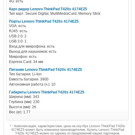
4G: есть
Карт-ридер Lenovo ThinkPad T420s 4174EZ5
Тип карт: Secure Digital, MultiMediaCard, Memory Stick
Порты Lenovo ThinkPad T420s 4174EZ5
VGA: есть
RJ45: есть
USB 2.0: 2
USB 3.0: 1
Вход для микрофона: есть
Выход для наушников: есть
Микрофон: есть
Express Card: 34 мм
Питание Lenovo ThinkPad T420s 4174EZ5
Тип батареи: Li-Ion
Емкость батареи: 3900
Автономная работа (ч.): 10
Габариты Lenovo ThinkPad T420s 4174EZ5
Ширина (мм): 343
Глубина (мм): 230
Высота (мм): 26
Вес (кг): 1.77
* - Комплектация, характеристики, цена на ноутбук Lenovo ThinkPad T420s
4174EZ5 может быть изменена производителем. Купить Lenovo ThinkPad
T420s 4174EZ5 можно по одному из предложений наших партнеров.