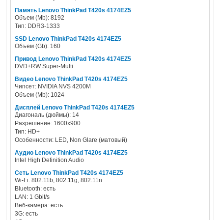
Память Lenovo ThinkPad T420s 4174EZ5
Объем (Mb): 8192
Тип: DDR3-1333
SSD Lenovo ThinkPad T420s 4174EZ5
Объем (Gb): 160
Привод Lenovo ThinkPad T420s 4174EZ5
DVD±RW Super-Multi
Видео Lenovo ThinkPad T420s 4174EZ5
Чипсет: NVIDIA NVS 4200M
Объем (Mb): 1024
Дисплей Lenovo ThinkPad T420s 4174EZ5
Диагональ (дюймы): 14
Разрешение: 1600x900
Тип: HD+
Особенности: LED, Non Glare (матовый)
Аудио Lenovo ThinkPad T420s 4174EZ5
Intel High Definition Audio
Сеть Lenovo ThinkPad T420s 4174EZ5
Wi-Fi: 802.11b, 802.11g, 802.11n
Bluetooth: есть
LAN: 1 Gbit/s
Веб-камера: есть
3G: есть