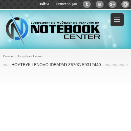
Войти
Регистрация
Пример:
купить Lenovo IdeaPad Z570G
Главная
Ноутбуки Lenovo
НОУТБУК LENOVO IDEAPAD Z570G 59312440