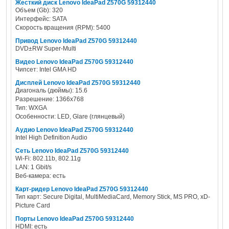
Жесткий диск Lenovo IdeaPad Z570G 59312440
Объем (Gb): 320
Интерфейс: SATA
Скорость вращения (RPM): 5400
Привод Lenovo IdeaPad Z570G 59312440
DVD±RW Super-Multi
Видео Lenovo IdeaPad Z570G 59312440
Чипсет: Intel GMA HD
Дисплей Lenovo IdeaPad Z570G 59312440
Диагональ (дюймы): 15.6
Разрешение: 1366x768
Тип: WXGA
Особенности: LED, Glare (глянцевый)
Аудио Lenovo IdeaPad Z570G 59312440
Intel High Definition Audio
Сеть Lenovo IdeaPad Z570G 59312440
Wi-Fi: 802.11b, 802.11g
LAN: 1 Gbit/s
Веб-камера: есть
Карт-ридер Lenovo IdeaPad Z570G 59312440
Тип карт: Secure Digital, MultiMediaCard, Memory Stick, MS PRO, xD-
Picture Card
Порты Lenovo IdeaPad Z570G 59312440
HDMI: есть