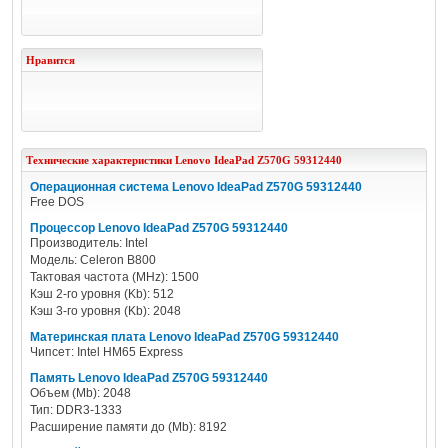
Нравится
Технические характеристики
Lenovo
IdeaPad Z570G 59312440
Операционная система Lenovo IdeaPad Z570G 59312440
Free DOS
Процессор Lenovo IdeaPad Z570G 59312440
Производитель: Intel
Модель: Celeron B800
Тактовая частота (MHz): 1500
Кэш 2-го уровня (Kb): 512
Кэш 3-го уровня (Kb): 2048
Материнская плата Lenovo IdeaPad Z570G 59312440
Чипсет: Intel HM65 Express
Память Lenovo IdeaPad Z570G 59312440
Объем (Mb): 2048
Тип: DDR3-1333
Расширение памяти до (Mb): 8192