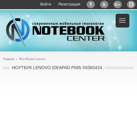
Войти
Регистрация
Пример:
купить Lenovo IdeaPad P585 59365424
Главная
Ноутбуки Lenovo
НОУТБУК LENOVO IDEAPAD P585 59365424