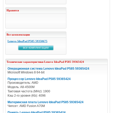
Нравится
Все комплектации
Lenovo IdeaPad P585 59350675
все комплектации
Технические характеристики
Lenovo
IdeaPad P585 59365424
Операционная система Lenovo IdeaPad P585 59365424
Microsoft Windows 8 64-bit
Процессор Lenovo IdeaPad P585 59365424
Производитель: AMD
Модель: A8-4500M
Тактовая частота (MHz): 1900
Кэш 2-го уровня (Kb): 4096
Материнская плата Lenovo IdeaPad P585 59365424
Чипсет: AMD Fusion A70M
Память Lenovo IdeaPad P585 59365424