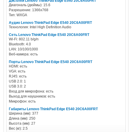
Дисплей Lenovo ThinkPad Edge E540 20C6A00FRT
Диагональ (дюймы): 15.6
Разрешение: 1366х768
Тип: WXGA
Аудио Lenovo ThinkPad Edge E540 20C6A00FRT
Технология: Intel High Definition Audio
Сеть Lenovo ThinkPad Edge E540 20C6A00FRT
Wi-Fi: 802.11 b/g/n
Bluetooth: 4.0
LAN: 10/100/1000
Веб-камера: есть
Порты Lenovo ThinkPad Edge E540 20C6A00FRT
HDMI: есть
VGA: есть
RJ45: есть
USB 2.0: 1
USB 3.0: 2
Вход для микрофона: есть
Выход для наушников: есть
Микрофон: есть
Габариты Lenovo ThinkPad Edge E540 20C6A00FRT
Ширина (мм): 377
Длина (мм): 250
Высота (мм): 27
Вес (кг): 2.5