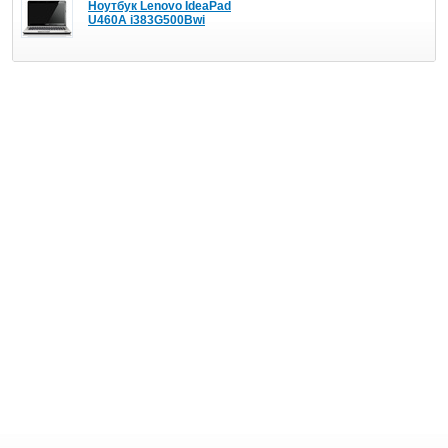
Ноутбук Lenovo IdeaPad
U460A i383G500Bwi