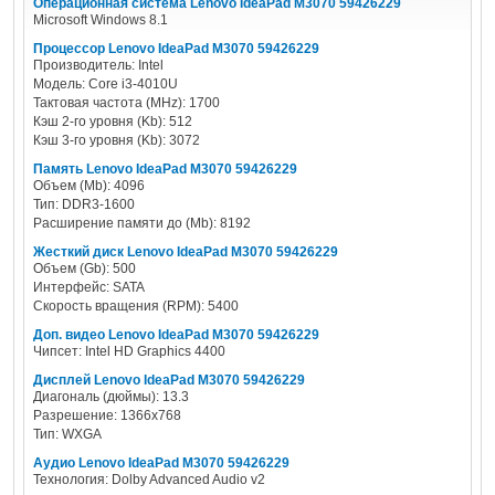
Операционная система Lenovo IdeaPad M3070 59426229
Microsoft Windows 8.1
Процессор Lenovo IdeaPad M3070 59426229
Производитель: Intel
Модель: Core i3-4010U
Тактовая частота (MHz): 1700
Кэш 2-го уровня (Kb): 512
Кэш 3-го уровня (Kb): 3072
Память Lenovo IdeaPad M3070 59426229
Объем (Mb): 4096
Тип: DDR3-1600
Расширение памяти до (Mb): 8192
Жесткий диск Lenovo IdeaPad M3070 59426229
Объем (Gb): 500
Интерфейс: SATA
Скорость вращения (RPM): 5400
Доп. видео Lenovo IdeaPad M3070 59426229
Чипсет: Intel HD Graphics 4400
Дисплей Lenovo IdeaPad M3070 59426229
Диагональ (дюймы): 13.3
Разрешение: 1366х768
Тип: WXGA
Аудио Lenovo IdeaPad M3070 59426229
Технология: Dolby Advanced Audio v2