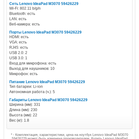
Сеть Lenovo IdeaPad M3070 59426229
Wi-Fi: 802.11 b/g/n
Bluetooth: есть
LAN: есть
Веб-камера: есть
Порты Lenovo IdeaPad M3070 59426229
HDMI: есть
VGA: есть
RJ45: есть
USB 2.0: 2
USB 3.0: 1
Вход для микрофона: есть
Выход для наушников: 10
Микрофон: есть
Питание Lenovo IdeaPad M3070 59426229
Тип батареи: Li-ion
Автономная работа (ч.): 5
Габариты Lenovo IdeaPad M3070 59426229
Ширина (мм): 331
Длина (мм): 230
Высота (мм): 22
Вес (кг): 1.8
* - Комплектация, характеристики, цена на ноутбук Lenovo IdeaPad M3070
59426229 может быть изменена производителем. Купить Lenovo IdeaPad