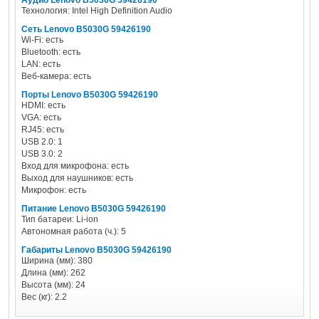
Аудио Lenovo B5030G 59426190
Технология: Intel High Definition Audio
Сеть Lenovo B5030G 59426190
Wi-Fi: есть
Bluetooth: есть
LAN: есть
Веб-камера: есть
Порты Lenovo B5030G 59426190
HDMI: есть
VGA: есть
RJ45: есть
USB 2.0: 1
USB 3.0: 2
Вход для микрофона: есть
Выход для наушников: есть
Микрофон: есть
Питание Lenovo B5030G 59426190
Тип батареи: Li-ion
Автономная работа (ч.): 5
Габариты Lenovo B5030G 59426190
Ширина (мм): 380
Длина (мм): 262
Высота (мм): 24
Вес (кг): 2.2