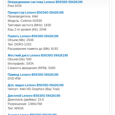
Операционная система Lenovo B5030G 59426190
Free DOS
Процессор Lenovo B5030G 59426190
Производитель: Intel
Модель: Celeron N2930
Тактовая частота (MHz): 1830
Кэш 2-го уровня (Kb): 2048
Память Lenovo B5030G 59426190
Объем (Mb): 2048
Тип: DDR3-1333
Расширение памяти до (Mb): 8192
Жесткий диск Lenovo B5030G 59426190
Объем (Gb): 500
Интерфейс: SATA
Скорость вращения (RPM): 5400
Привод Lenovo B5030G 59426190
DVD-RW
Доп. видео Lenovo B5030G 59426190
Чипсет: Intel HD Graphics (Bay Trail)
Дисплей Lenovo B5030G 59426190
Диагональ (дюймы): 15.6
Разрешение: 1366х768
Тип: WXGA