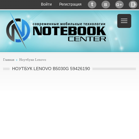
Войти
Регистрация
Пример:
купить Lenovo B5030G 59426190
Главная
Ноутбуки Lenovo
НОУТБУК LENOVO B5030G 59426190