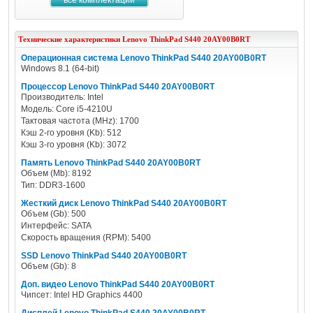
все комплектации
Технические характеристики
Lenovo
ThinkPad S440 20AY00B0RT
Операционная система Lenovo ThinkPad S440 20AY00B0RT
Windows 8.1 (64-bit)
Процессор Lenovo ThinkPad S440 20AY00B0RT
Производитель: Intel
Модель: Core i5-4210U
Тактовая частота (MHz): 1700
Кэш 2-го уровня (Kb): 512
Кэш 3-го уровня (Kb): 3072
Память Lenovo ThinkPad S440 20AY00B0RT
Объем (Mb): 8192
Тип: DDR3-1600
Жесткий диск Lenovo ThinkPad S440 20AY00B0RT
Объем (Gb): 500
Интерфейс: SATA
Скорость вращения (RPM): 5400
SSD Lenovo ThinkPad S440 20AY00B0RT
Объем (Gb): 8
Доп. видео Lenovo ThinkPad S440 20AY00B0RT
Чипсет: Intel HD Graphics 4400