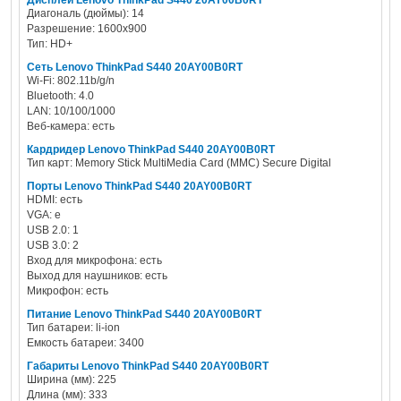
Дисплей Lenovo ThinkPad S440 20AY00B0RT
Диагональ (дюймы): 14
Разрешение: 1600x900
Тип: HD+
Сеть Lenovo ThinkPad S440 20AY00B0RT
Wi-Fi: 802.11b/g/n
Bluetooth: 4.0
LAN: 10/100/1000
Веб-камера: есть
Кардридер Lenovo ThinkPad S440 20AY00B0RT
Тип карт: Memory Stick MultiMedia Card (MMC) Secure Digital
Порты Lenovo ThinkPad S440 20AY00B0RT
HDMI: есть
VGA: е
USB 2.0: 1
USB 3.0: 2
Вход для микрофона: есть
Выход для наушников: есть
Микрофон: есть
Питание Lenovo ThinkPad S440 20AY00B0RT
Тип батареи: li-ion
Емкость батареи: 3400
Габариты Lenovo ThinkPad S440 20AY00B0RT
Ширина (мм): 225
Длина (мм): 333