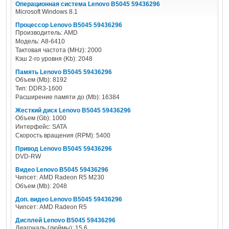
Операционная система Lenovo B5045 59436296
Microsoft Windows 8.1
Процессор Lenovo B5045 59436296
Производитель: AMD
Модель: A8-6410
Тактовая частота (MHz): 2000
Кэш 2-го уровня (Kb): 2048
Память Lenovo B5045 59436296
Объем (Mb): 8192
Тип: DDR3-1600
Расширение памяти до (Mb): 16384
Жесткий диск Lenovo B5045 59436296
Объем (Gb): 1000
Интерфейс: SATA
Скорость вращения (RPM): 5400
Привод Lenovo B5045 59436296
DVD-RW
Видео Lenovo B5045 59436296
Чипсет: AMD Radeon R5 M230
Объем (Mb): 2048
Доп. видео Lenovo B5045 59436296
Чипсет: AMD Radeon R5
Дисплей Lenovo B5045 59436296
Диагональ (дюймы): 15.6