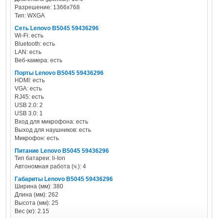
Разрешение: 1366x768
Тип: WXGA
Сеть Lenovo B5045 59436296
Wi-Fi: есть
Bluetooth: есть
LAN: есть
Веб-камера: есть
Порты Lenovo B5045 59436296
HDMI: есть
VGA: есть
RJ45: есть
USB 2.0: 2
USB 3.0: 1
Вход для микрофона: есть
Выход для наушников: есть
Микрофон: есть
Питание Lenovo B5045 59436296
Тип батареи: li-Ion
Автономная работа (ч.): 4
Габариты Lenovo B5045 59436296
Ширина (мм): 380
Длина (мм): 262
Высота (мм): 25
Вес (кг): 2.15