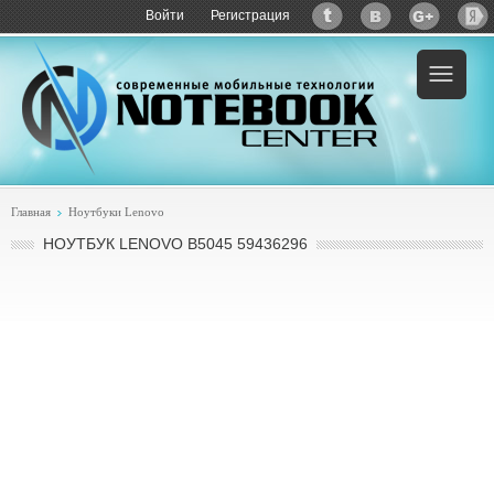
Войти
Регистрация
Пример:
купить Lenovo B5045 59436296
Главная
Ноутбуки Lenovo
НОУТБУК LENOVO B5045 59436296