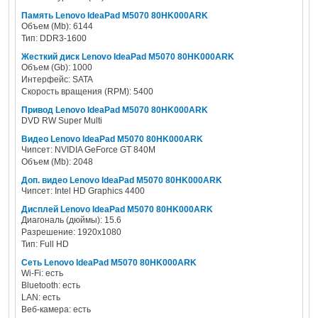
Память Lenovo IdeaPad M5070 80HK000ARK
Объем (Mb): 6144
Тип: DDR3-1600
Жесткий диск Lenovo IdeaPad M5070 80HK000ARK
Объем (Gb): 1000
Интерфейс: SATA
Скорость вращения (RPM): 5400
Привод Lenovo IdeaPad M5070 80HK000ARK
DVD RW Super Multi
Видео Lenovo IdeaPad M5070 80HK000ARK
Чипсет: NVIDIA GeForce GT 840M
Объем (Mb): 2048
Доп. видео Lenovo IdeaPad M5070 80HK000ARK
Чипсет: Intel HD Graphics 4400
Дисплей Lenovo IdeaPad M5070 80HK000ARK
Диагональ (дюймы): 15.6
Разрешение: 1920x1080
Тип: Full HD
Сеть Lenovo IdeaPad M5070 80HK000ARK
Wi-Fi: есть
Bluetooth: есть
LAN: есть
Веб-камера: есть