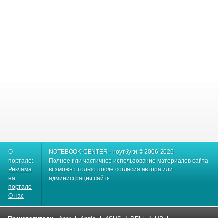
О
NOTEBOOK-CENTER - ноутбуки © 2006-2026
портале:
Полное или частичное использование материалов сайта
Реклама
возможно только после согласия автора или
на
администрации сайта.
портале
О нас