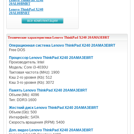
Lenovo ThinkPad X240
20AL00BMRT
Lenovo ThinkPad X240
20AL00BNRT
все комплектации
Технические характеристики
Lenovo
ThinkPad X240 20AMA3E8RT
Операционная система Lenovo ThinkPad X240 20AMA3E8RT
Free DOS
Процессор Lenovo ThinkPad X240 20AMA3E8RT
Производитель: Intel
Модель: Core i3-4030U
Тактовая частота (MHz): 1900
Кэш 2-го уровня (Kb): 512
Кэш 3-го уровня (Kb): 3072
Память Lenovo ThinkPad X240 20AMA3E8RT
Объем (Mb): 4096
Тип: DDR3-1600
Жесткий диск Lenovo ThinkPad X240 20AMA3E8RT
Объем (Gb): 500
Интерфейс: SATA
Скорость вращения (RPM): 5400
Доп. видео Lenovo ThinkPad X240 20AMA3E8RT