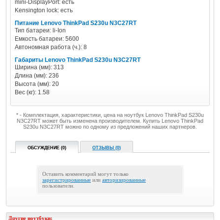
mini-DisplayPort: есть
Kensington lock: есть
Питание Lenovo ThinkPad S230u N3C27RT
Тип батареи: li-Ion
Емкость батареи: 5600
Автономная работа (ч.): 8
Габариты Lenovo ThinkPad S230u N3C27RT
Ширина (мм): 313
Длина (мм): 236
Высота (мм): 20
Вес (кг): 1.58
* - Комплектация, характеристики, цена на ноутбук Lenovo ThinkPad S230u
N3C27RT может быть изменена производителем. Купить Lenovo ThinkPad
S230u N3C27RT можно по одному из предложений наших партнеров.
ОБСУЖДЕНИЕ (0)
ОТЗЫВЫ (0)
Оставить комментарий могут только
зарегистрированные
или
авторизированные
пользователи.
Другие ноутбуки: