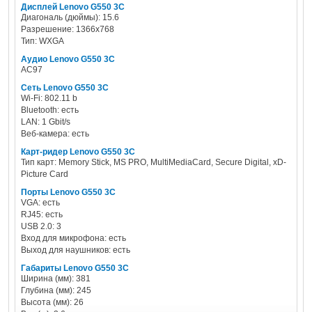
Дисплей Lenovo G550 3C
Диагональ (дюймы): 15.6
Разрешение: 1366x768
Тип: WXGA
Аудио Lenovo G550 3C
AC97
Сеть Lenovo G550 3C
Wi-Fi: 802.11 b
Bluetooth: есть
LAN: 1 Gbit/s
Веб-камера: есть
Карт-ридер Lenovo G550 3C
Тип карт: Memory Stick, MS PRO, MultiMediaCard, Secure Digital, xD-
Picture Card
Порты Lenovo G550 3C
VGA: есть
RJ45: есть
USB 2.0: 3
Вход для микрофона: есть
Выход для наушников: есть
Габариты Lenovo G550 3C
Ширина (мм): 381
Глубина (мм): 245
Высота (мм): 26