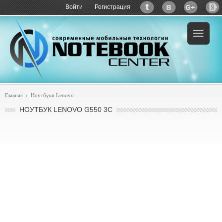
Войти
Регистрация
Пример:
купить Lenovo G550 3C
Главная
Ноутбуки Lenovo
НОУТБУК LENOVO G550 3C