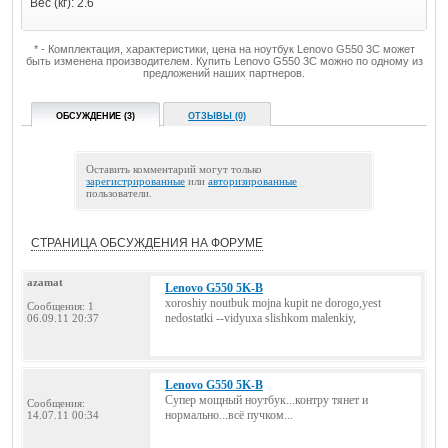
Вес (кг): 2.6
* - Комплектация, характеристики, цена на ноутбук Lenovo G550 3C может
быть изменена производителем. Купить Lenovo G550 3C можно по одному из
предложений наших партнеров.
ОБСУЖДЕНИЕ (3)
ОТЗЫВЫ (0)
Оставить комментарий могут только
зарегистрированные
или
авторизированные
пользователи.
СТРАНИЦА ОБСУЖДЕНИЯ НА ФОРУМЕ
azamat
Lenovo G550 5K-B
xoroshiy noutbuk mojna kupit ne dorogo,yest
Сообщения: 1
nedostatki --vidyuxa slishkom malenkiy,
06.09.11 20:37
Lenovo G550 5K-B
Супер мощный ноутбук...контру тянет и
Сообщения:
нормально...всё пучком...
14.07.11 00:34