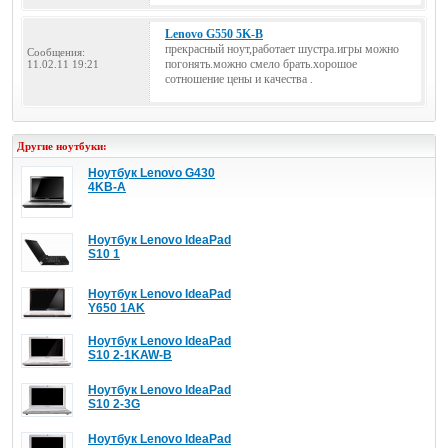
Lenovo G550 5K-B
прекрасный ноут,работает шустра.игры можно
Сообщения:
погонять.можно смело брать.хорошое
11.02.11 19:21
сотношение цены и качества .
Другие ноутбуки:
Ноутбук Lenovo G430
4KB-A
Ноутбук Lenovo IdeaPad
S10 1
Ноутбук Lenovo IdeaPad
Y650 1AK
Ноутбук Lenovo IdeaPad
S10 2-1KAW-B
Ноутбук Lenovo IdeaPad
S10 2-3G
Ноутбук Lenovo IdeaPad