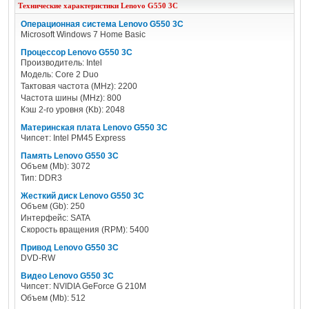
Технические характеристики
Lenovo
G550 3C
Операционная система Lenovo G550 3C
Microsoft Windows 7 Home Basic
Процессор Lenovo G550 3C
Производитель: Intel
Модель: Core 2 Duo
Тактовая частота (MHz): 2200
Частота шины (MHz): 800
Кэш 2-го уровня (Kb): 2048
Материнская плата Lenovo G550 3C
Чипсет: Intel PM45 Express
Память Lenovo G550 3C
Объем (Mb): 3072
Тип: DDR3
Жесткий диск Lenovo G550 3C
Объем (Gb): 250
Интерфейс: SATA
Скорость вращения (RPM): 5400
Привод Lenovo G550 3C
DVD-RW
Видео Lenovo G550 3C
Чипсет: NVIDIA GeForce G 210M
Объем (Mb): 512