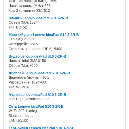
Тактовая частота (MHz): 1660
Частота шины (MHz): 533
Кэш 2-го уровня (Kb): 512
Память Lenovo IdeaPad S10 3-2R-B
Объем (Mb): 1024
Тип: DDR-2
Жесткий диск Lenovo IdeaPad S10 3-2R-B
Объем (Gb): 250
Интерфейс: SATA
Скорость вращения (RPM): 5400
Видео Lenovo IdeaPad S10 3-2R-B
Чипсет: Intel GMA 3150
Объем (Mb): +250
Дисплей Lenovo IdeaPad S10 3-2R-B
Диагональ (дюймы): 10.1
Разрешение: 1024x600
Тип: WSVGA
Аудио Lenovo IdeaPad S10 3-2R-B
Intel High-Definition Audio
Сеть Lenovo IdeaPad S10 3-2R-B
Wi-Fi: 802.11a/b/g
Bluetooth: есть
LAN: 10/100
Карт-ридер Lenovo IdeaPad S10 3-2R-B