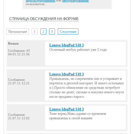
зарегистрированные
или
авторизированные
пользователи.
СТРАНИЦА ОБСУЖДЕНИЯ НА ФОРУМЕ
Предыдущая
1
2
3
Следующая
Roman
Lenovo IdeaPad S10 3
Отличный нетбук работает уже 2 года
Сообщения: 43
04.01.12 21:56
Lenovo IdeaPad S10 3
Привыкаешь, но современем оно и устаривает и
Сообщения:
портится и дисплей выгорает. И много остальных
21.07.11 12:21
и ) Просто обновление по средствам потребует
столько же денег, сколько и покупка нового ноута
после продажи старого.
Lenovo IdeaPad S10 3
Тоже верно,Макс,однако со временем
Сообщения:
привыкаешь к своей машине
21.07.11 12:02