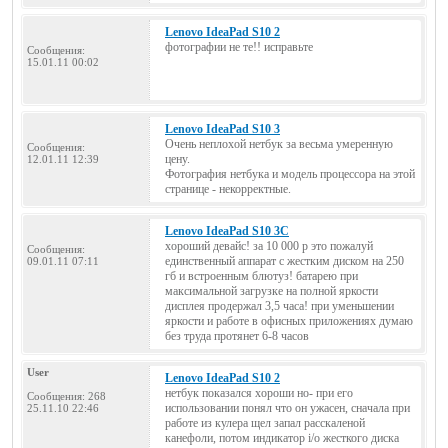
Lenovo IdeaPad S10 2
фотографии не те!! исправьте
Сообщения:
15.01.11 00:02
Lenovo IdeaPad S10 3
Очень неплохой нетбук за весьма умеренную
Сообщения:
цену.
12.01.11 12:39
Фотография нетбука и модель процессора на этой
странице - некорректные.
Lenovo IdeaPad S10 3C
хороший девайс! за 10 000 р это пожалуй
Сообщения:
единственный аппарат с жестким диском на 250
09.01.11 07:11
гб и встроенным блютуз! батарею при
максимальной загрузке на полной яркости
дисплея продержал 3,5 часа! при уменьшении
яркости и работе в офисных приложениях думаю
без труда протянет 6-8 часов
User
Lenovo IdeaPad S10 2
нетбук показался хороши но- при его
Сообщения: 268
использовании понял что он ужасен, сначала при
25.11.10 22:46
работе из кулера щел запал расскаленой
канефоли, потом индикатор i/o жесткого диска