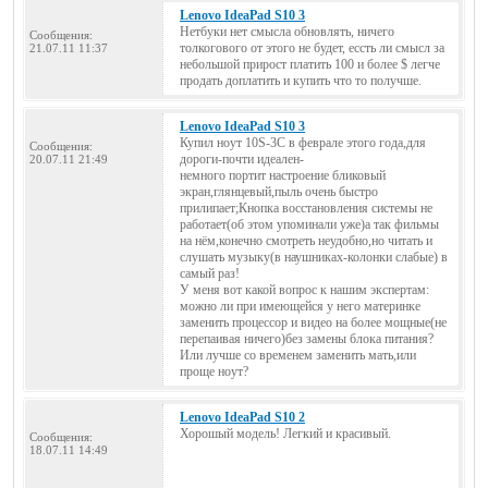
Lenovo IdeaPad S10 3
Нетбуки нет смысла обновлять, ничего
Сообщения:
толкогового от этого не будет, ессть ли смысл за
21.07.11 11:37
небольшой прирост платить 100 и более $ легче
продать доплатить и купить что то получше.
Lenovo IdeaPad S10 3
Купил ноут 10S-3C в феврале этого года,для
Сообщения:
дороги-почти идеален-
20.07.11 21:49
немного портит настроение бликовый
экран,глянцевый,пыль очень быстро
прилипает;Кнопка восстановления системы не
работает(об этом упоминали уже)а так фильмы
на нём,конечно смотреть неудобно,но читать и
слушать музыку(в наушниках-колонки слабые) в
самый раз!
У меня вот какой вопрос к нашим экспертам:
можно ли при имеющейся у него материнке
заменить процессор и видео на более мощные(не
перепаивая ничего)без замены блока питания?
Или лучше со временем заменить мать,или
проще ноут?
Lenovo IdeaPad S10 2
Хорошый модель! Легкий и красивый.
Сообщения:
18.07.11 14:49