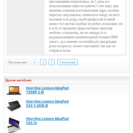
при мерцании потрескивал, на 5 день его
использования перестал работь 1 usb порт, при
нажатии клавиши востоновления ядра, вообще
перестал загружаться, попытался винду на него
поставит и по роду своей профессий it-шной
понял что жестак вообше не робит, возможно это
и есть те проценты брака которые присуще
любому устроиства, но не ожидал я от
родоначальников компьюторной техники IBM
такого. да и мнение на китайскую продукцию
резко возрасло, может они виной, так как он
собран в китае.
Предыдущая
1
2
3
Следующая
Другие ноутбуки:
Ноутбук Lenovo IdeaPad
Y550P 2-B
Ноутбук Lenovo IdeaPad
S10 3-2KB-B
Ноутбук Lenovo IdeaPad
S10 3t