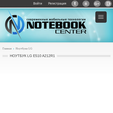
Войти
Регистрация
Пример:
купить LG E510 A212R1
Главная
Ноутбуки LG
НОУТБУК LG E510 A212R1