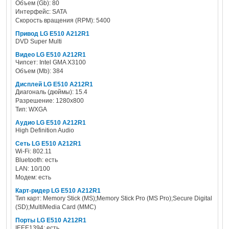
Объем (Gb): 80
Интерфейс: SATA
Скорость вращения (RPM): 5400
Привод LG E510 A212R1
DVD Super Multi
Видео LG E510 A212R1
Чипсет: Intel GMA X3100
Объем (Mb): 384
Дисплей LG E510 A212R1
Диагональ (дюймы): 15.4
Разрешение: 1280x800
Тип: WXGA
Аудио LG E510 A212R1
High Definition Audio
Сеть LG E510 A212R1
Wi-Fi: 802.11
Bluetooth: есть
LAN: 10/100
Модем: есть
Карт-ридер LG E510 A212R1
Тип карт: Memory Stick (MS);Memory Stick Pro (MS Pro);Secure Digital
(SD);MultiMedia Card (MMC)
Порты LG E510 A212R1
IEEE1394: есть