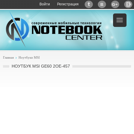
Войти
Регистрация
Пример:
купить MSI GE60 2OE-457
Главная
Ноутбуки MSI
НОУТБУК MSI GE60 2OE-457