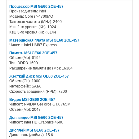
Процессор MSI GE60 2OE-457
Производитель: Intel
Модель: Core i7-4700MQ
Тактовая частота (MHz): 2400
Кэш 2-го уровня (Kb): 1024
Кэш 3-го уровня (Kb): 6144
Материнская плата MSI GE60 2OE-457
Чипсет: Intel HM87 Express
Память MSI GE60 2OE-457
Объем (Mb): 8192
Тип: DDR3-1600
Расширение памяти до (Mb): 16384
Жесткий диск MSI GE60 2OE-457
Объем (Gb): 1000
Интерфейс: SATA
Скорость вращения (RPM): 7200
Видео MSI GE60 2OE-457
Чипсет: NVIDIA GeForce GTX 765M
Объем (Mb): 2048
Доп. видео MSI GE60 2OE-457
Чипсет: Intel HD Graphics 4600
Дисплей MSI GE60 2OE-457
Диагональ (дюймы): 15.6