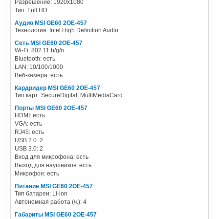
Разрешение: 1920x1080
Тип: Full HD
Аудио MSI GE60 2OE-457
Технология: Intel High Definition Audio
Сеть MSI GE60 2OE-457
Wi-Fi: 802.11 b/g/n
Bluetooth: есть
LAN: 10/100/1000
Веб-камера: есть
Кардридер MSI GE60 2OE-457
Тип карт: SecureDigital, MultiMediaCard
Порты MSI GE60 2OE-457
HDMI: есть
VGA: есть
RJ45: есть
USB 2.0: 2
USB 3.0: 2
Вход для микрофона: есть
Выход для наушников: есть
Микрофон: есть
Питание MSI GE60 2OE-457
Тип батареи: Li-ion
Автономная работа (ч.): 4
Габариты MSI GE60 2OE-457