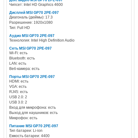
Доп. видео MSI GP70 2PE-097
Чипсет: Intel HD Graphics 4600
Дисплей MSI GP70 2PE-097
Диагональ (дюймы): 17.3
Разрешение: 1920x1080
Тип: Full HD
Аудио MSI GP70 2PE-097
Технология: Intel High Definition Audio
Сеть MSI GP70 2PE-097
Wi-Fi: есть
Bluetooth: есть
LAN: есть
Веб-камера: есть
Порты MSI GP70 2PE-097
HDMI: есть
VGA: есть
RJ45: есть
USB 2.0: 2
USB 3.0: 2
Вход для микрофона: есть
Выход для наушников: есть
Микрофон: есть
Питание MSI GP70 2PE-097
Тип батареи: Li-ion
Емкость батареи: 4400