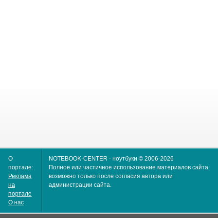
О
NOTEBOOK-CENTER - ноутбуки © 2006-2026
портале:
Полное или частичное использование материалов сайта
Реклама
возможно только после согласия автора или
на
администрации сайта.
портале
О нас