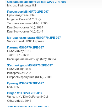
Операционная система MSI GP70 2PE-097
Microsoft Windows 8.1
Процессор MSI GP70 2PE-097
Производитель: Intel
Модель: Core i7-4710HQ
Тактовая частота (MHz): 2500
Кэш 2-го уровня (Kb): 1024
Кэш 3-го уровня (Kb): 6144
Материнская плата MSI GP70 2PE-097
Чипсет: Intel HM86 Express
Память MSI GP70 2PE-097
Объем (Mb): 8192
Тип: DDR3-1600
Расширение памяти до (Mb): 16384
Жесткий диск MSI GP70 2PE-097
Объем (Gb): 1000
Интерфейс: SATA
Скорость вращения (RPM): 7200
Привод MSI GP70 2PE-097
DVD-RW
Видео MSI GP70 2PE-097
Чипсет: NVIDIA GeForce 840M
Объем (Mb): 2048