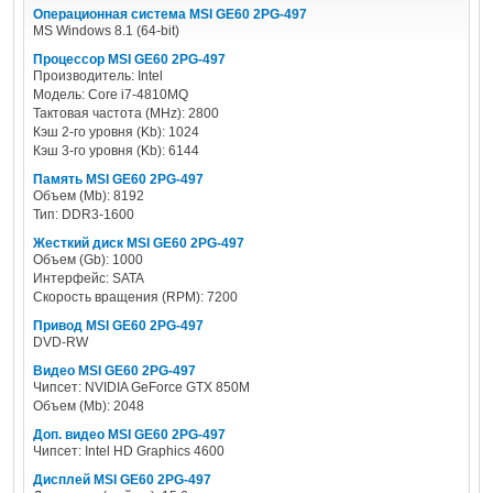
Операционная система MSI GE60 2PG-497
MS Windows 8.1 (64-bit)
Процессор MSI GE60 2PG-497
Производитель: Intel
Модель: Core i7-4810MQ
Тактовая частота (MHz): 2800
Кэш 2-го уровня (Kb): 1024
Кэш 3-го уровня (Kb): 6144
Память MSI GE60 2PG-497
Объем (Mb): 8192
Тип: DDR3-1600
Жесткий диск MSI GE60 2PG-497
Объем (Gb): 1000
Интерфейс: SATA
Скорость вращения (RPM): 7200
Привод MSI GE60 2PG-497
DVD-RW
Видео MSI GE60 2PG-497
Чипсет: NVIDIA GeForce GTX 850M
Объем (Mb): 2048
Доп. видео MSI GE60 2PG-497
Чипсет: Intel HD Graphics 4600
Дисплей MSI GE60 2PG-497