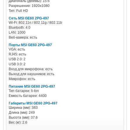
Диагональ (дюймы): 15.6
Разрешение: 1920x1080
Тип: Full HD
Сеть MSI GE60 2PG-497
Wi-Fi: 802.11n / 802.11g / 802.11b
Bluetooth: 4.0
LAN: 1000
Веб-камера: есть
Порты MSI GE60 2PG-497
VGA: есть
RJ45: есть
USB 2.0: 2
USB 3.0: 2
Вход для микрофона: есть
Выход для наушников: есть
Микрофон: есть
Питание MSI GE60 2PG-497
Тип батареи: li-Ion
Емкость батареи: 4400
Габариты MSI GE60 2PG-497
Ширина (мм): 383
Длина (мм): 249
Высота (мм): 37.6
Вес (кг): 2.6