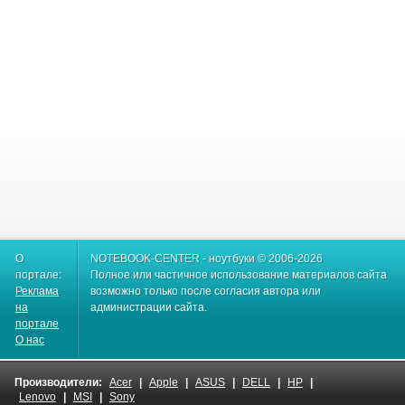
О
NOTEBOOK-CENTER - ноутбуки © 2006-2026
портале:
Полное или частичное использование материалов сайта
Реклама
возможно только после согласия автора или
на
администрации сайта.
портале
О нас
Производители:
Acer
|
Apple
|
ASUS
|
DELL
|
HP
|
Lenovo
|
MSI
|
Sony