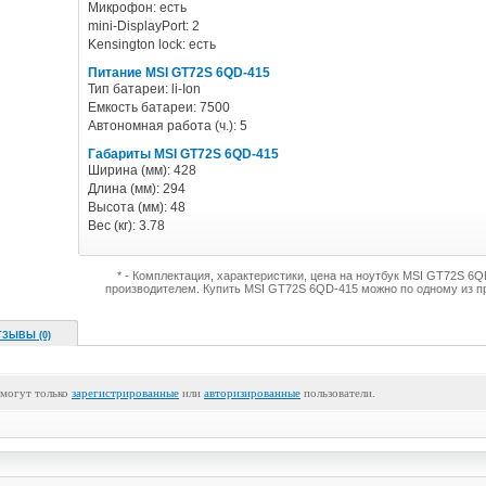
Микрофон: есть
mini-DisplayPort: 2
Kensington lock: есть
Питание MSI GT72S 6QD-415
Тип батареи: li-Ion
Емкость батареи: 7500
Автономная работа (ч.): 5
Габариты MSI GT72S 6QD-415
Ширина (мм): 428
Длина (мм): 294
Высота (мм): 48
Вес (кг): 3.78
* - Комплектация, характеристики, цена на ноутбук MSI GT72S 6
производителем. Купить MSI GT72S 6QD-415 можно по одному из п
ТЗЫВЫ (0)
 могут только
зарегистрированные
или
авторизированные
пользователи.