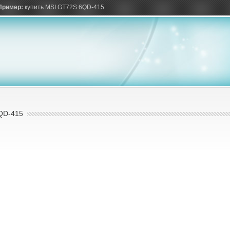
ов
Пример:
купить MSI GT72S 6QD-415
QD-415