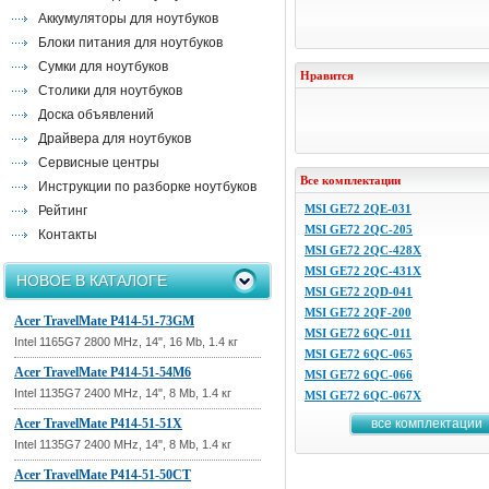
Аккумуляторы для ноутбуков
Блоки питания для ноутбуков
Сумки для ноутбуков
Нравится
Столики для ноутбуков
Доска объявлений
Драйвера для ноутбуков
Сервисные центры
Все комплектации
Инструкции по разборке ноутбуков
MSI GE72 2QE-031
Рейтинг
MSI GE72 2QC-205
Контакты
MSI GE72 2QC-428X
MSI GE72 2QC-431X
НОВОЕ В КАТАЛОГЕ
MSI GE72 2QD-041
MSI GE72 2QF-200
Acer TravelMate P414-51-73GM
MSI GE72 6QC-011
Intel 1165G7 2800 MHz, 14", 16 Mb, 1.4 кг
MSI GE72 6QC-065
Acer TravelMate P414-51-54M6
MSI GE72 6QC-066
Intel 1135G7 2400 MHz, 14", 8 Mb, 1.4 кг
MSI GE72 6QC-067X
Acer TravelMate P414-51-51X
все комплектации
Intel 1135G7 2400 MHz, 14", 8 Mb, 1.4 кг
Acer TravelMate P414-51-50CT