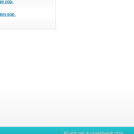
80 2QD-
80S 6QE-
Ищите нас в социальной сети: