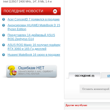
Intel 1135G7 2400 MHz, 14", 8 Mb, 1.4 кг
ПОСЛЕДНИЕ НОВОСТИ
Acer ConceptD 7 появился в продаже
Анонсирован HUAWEI MateBook D 15
Ryzen Edition
Представлен 14-дюймовый ASUS
ROG Zephyrus G14
ASUS ROG Magic 16 получил графику
RTX 3060 и 165-Гц дисплей
Huawei MateBook 16 скоро в продаже
Ошибкам НЕТ
ОБНАРУЖИЛИ У НАС ОШИБКУ?
ЖМИ CTRL+ENTER
ОБСУЖДЕНИЕ (0)
О
Оставить комментарий
Другие ноутбуки: