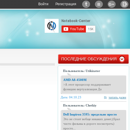
Войти
Регистрация
ПОСЛЕДНИЕ ОБСУЖДЕНИЯ
Пользователь: Utikizator
AMD A8-4500M
>А этот процессор поддерживает
функцию вертуализация Да
Дата: 04.10.23
читать далее
Пользователь: Chetkiy
Dell Inspiron 3595: предельно просто
Это не стоит вобще никаких денег,(брал
чисто фильмы в дороге посмотреть)
просто...