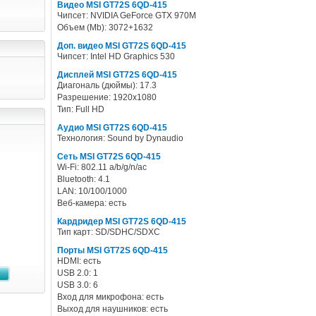
Видео MSI GT72S 6QD-415
Чипсет: NVIDIA GeForce GTX 970M
Объем (Mb): 3072+1632
Доп. видео MSI GT72S 6QD-415
Чипсет: Intel HD Graphics 530
Дисплей MSI GT72S 6QD-415
Диагональ (дюймы): 17.3
Разрешение: 1920x1080
Тип: Full HD
Аудио MSI GT72S 6QD-415
Технология: Sound by Dynaudio
Сеть MSI GT72S 6QD-415
Wi-Fi: 802.11 a/b/g/n/ac
Bluetooth: 4.1
LAN: 10/100/1000
Веб-камера: есть
Кардридер MSI GT72S 6QD-415
Тип карт: SD/SDHC/SDXC
Порты MSI GT72S 6QD-415
HDMI: есть
USB 2.0: 1
USB 3.0: 6
Вход для микрофона: есть
Выход для наушников: есть