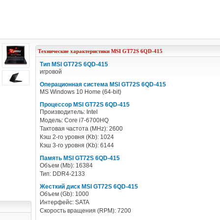
Технические характеристики
MSI
GT72S 6QD-415
Тип MSI GT72S 6QD-415
игровой
Операционная система MSI GT72S 6QD-415
MS Windows 10 Home (64-bit)
Процессор MSI GT72S 6QD-415
Производитель: Intel
Модель: Core i7-6700HQ
Тактовая частота (MHz): 2600
Кэш 2-го уровня (Kb): 1024
Кэш 3-го уровня (Kb): 6144
Память MSI GT72S 6QD-415
Объем (Mb): 16384
Тип: DDR4-2133
Жесткий диск MSI GT72S 6QD-415
Объем (Gb): 1000
Интерфейс: SATA
Скорость вращения (RPM): 7200