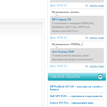
Дата: 03.03.23
читать далее
Пользователь: staruxa
HP Compaq 530
У ноутбуков с номерами KD092AA,
KE666AA, KP477AA, KP479AA
процессоры Intel Core...
Дата: 19.02.23
читать далее
Пользователь: STEPAn_2
Acer Extensa 5620
У меня полетела матрица, какие
видеовыходы можно использовать?
Дата: 19.02.23
читать далее
СВЕЖИЕ ОБЗОРЫ
HP ProBook 455 G8 – классика на службе у
бизнеса
Dell XPS 9510 — стремиться к идеальности
Lenovo P11 Pro – оправданная цена