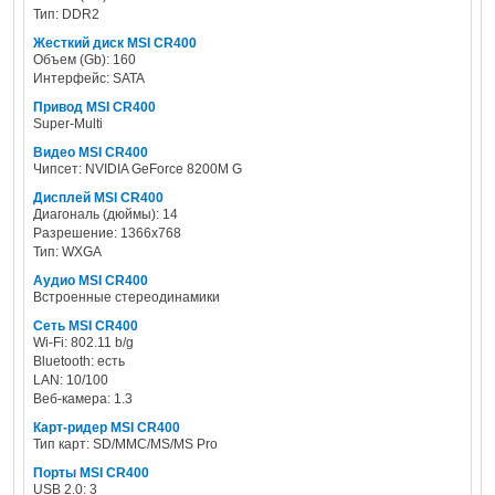
Тип: DDR2
Жесткий диск MSI CR400
Объем (Gb): 160
Интерфейс: SATA
Привод MSI CR400
Super-Multi
Видео MSI CR400
Чипсет: NVIDIA GeForce 8200M G
Дисплей MSI CR400
Диагональ (дюймы): 14
Разрешение: 1366x768
Тип: WXGA
Аудио MSI CR400
Встроенные стереодинамики
Сеть MSI CR400
Wi-Fi: 802.11 b/g
Bluetooth: есть
LAN: 10/100
Веб-камера: 1.3
Карт-ридер MSI CR400
Тип карт: SD/MMC/MS/MS Pro
Порты MSI CR400
USB 2.0: 3