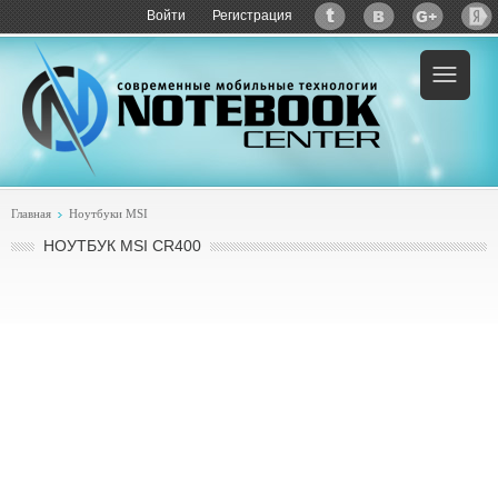
Войти
Регистрация
Пример:
купить MSI CR400
Главная
Ноутбуки MSI
НОУТБУК MSI CR400