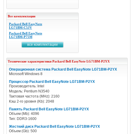
Все комплектации
Packard Bell EasyNote
LG71BM-C5JV
Packard Bell EasyNote
LG71BM-P75M
все комплектации
Технические характеристики
Packard Bell
EasyNote LG71BM-P2YX
Операционная система Packard Bell EasyNote LG71BM-P2YX
Microsoft Windows 8
Процессор Packard Bell EasyNote LG71BM-P2YX
Производитель: Intel
Модель: Pentium N3540
Тактовая частота (MHz): 2160
Кэш 2-го уровня (Kb): 2048
Память Packard Bell EasyNote LG71BM-P2YX
Объем (Mb): 4096
Тип: DDR3-1600
Жесткий диск Packard Bell EasyNote LG71BM-P2YX
Объем (Gb): 500