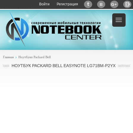
Войти
Регистрация
Пример:
купить Packard Bell EasyNote LG71BM
Главная
Ноутбуки Packard Bell
НОУТБУК PACKARD BELL EASYNOTE LG71BM-P2YX