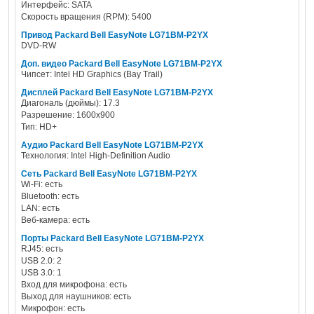
Интерфейс: SATA
Скорость вращения (RPM): 5400
Привод Packard Bell EasyNote LG71BM-P2YX
DVD-RW
Доп. видео Packard Bell EasyNote LG71BM-P2YX
Чипсет: Intel HD Graphics (Bay Trail)
Дисплей Packard Bell EasyNote LG71BM-P2YX
Диагональ (дюймы): 17.3
Разрешение: 1600x900
Тип: HD+
Аудио Packard Bell EasyNote LG71BM-P2YX
Технология: Intel High-Definition Audio
Сеть Packard Bell EasyNote LG71BM-P2YX
Wi-Fi: есть
Bluetooth: есть
LAN: есть
Веб-камера: есть
Порты Packard Bell EasyNote LG71BM-P2YX
RJ45: есть
USB 2.0: 2
USB 3.0: 1
Вход для микрофона: есть
Выход для наушников: есть
Микрофон: есть