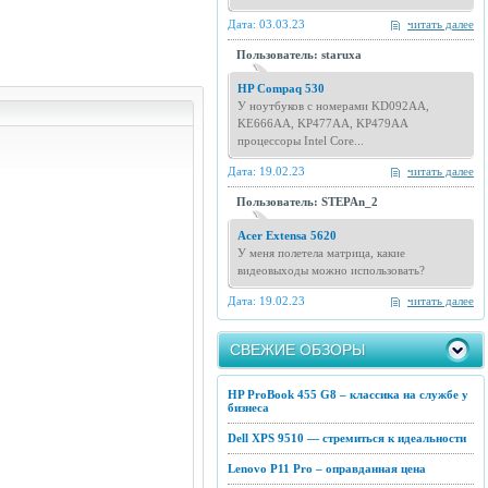
Дата: 03.03.23
читать далее
Пользователь: staruxa
HP Compaq 530
У ноутбуков с номерами KD092AA,
KE666AA, KP477AA, KP479AA
процессоры Intel Core...
Дата: 19.02.23
читать далее
Пользователь: STEPAn_2
Acer Extensa 5620
У меня полетела матрица, какие
видеовыходы можно использовать?
Дата: 19.02.23
читать далее
СВЕЖИЕ ОБЗОРЫ
HP ProBook 455 G8 – классика на службе у
бизнеса
Dell XPS 9510 — стремиться к идеальности
Lenovo P11 Pro – оправданная цена