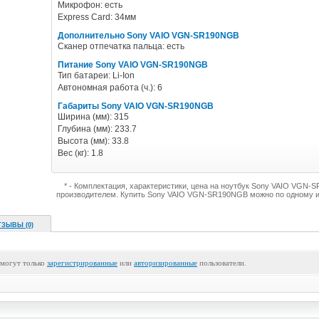
Микрофон: есть
Express Card: 34мм
Дополнительно Sony VAIO VGN-SR190NGB
Сканер отпечатка пальца: есть
Питание Sony VAIO VGN-SR190NGB
Тип батареи: Li-Ion
Автономная работа (ч.): 6
Габариты Sony VAIO VGN-SR190NGB
Ширина (мм): 315
Глубина (мм): 233.7
Высота (мм): 33.8
Вес (кг): 1.8
* - Комплектация, характеристики, цена на ноутбук Sony VAIO VGN
производителем. Купить Sony VAIO VGN-SR190NGB можно по одному и
ТЗЫВЫ (0)
 могут только
зарегистрированные
или
авторизированные
пользователи.