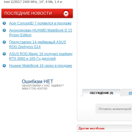
Intel 1135G7 2400 MHz, 14", 8 Mb, 1.4 кг
ПОСЛЕДНИЕ НОВОСТИ
Acer ConceptD 7 появился в продаже
Анонсирован HUAWEI MateBook D 15
Ryzen Edition
Представлен 14-дюймовый ASUS
ROG Zephyrus G14
ASUS ROG Magic 16 получил графику
RTX 3060 и 165-Гц дисплей
Huawei MateBook 16 скоро в продаже
Ошибкам НЕТ
ОБНАРУЖИЛИ У НАС ОШИБКУ?
ЖМИ CTRL+ENTER
ОБСУЖДЕНИЕ (0)
О
Оставить комментарий
Другие ноутбуки: