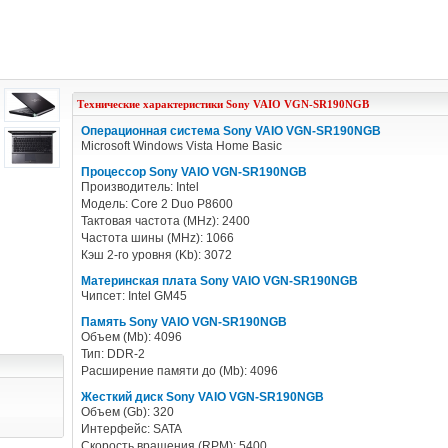
Технические характеристики
Sony
VAIO VGN-SR190NGB
Операционная система Sony VAIO VGN-SR190NGB
Microsoft Windows Vista Home Basic
Процессор Sony VAIO VGN-SR190NGB
Производитель: Intel
Модель: Core 2 Duo P8600
Тактовая частота (MHz): 2400
Частота шины (MHz): 1066
Кэш 2-го уровня (Kb): 3072
Материнская плата Sony VAIO VGN-SR190NGB
Чипсет: Intel GM45
Память Sony VAIO VGN-SR190NGB
Объем (Mb): 4096
Тип: DDR-2
Расширение памяти до (Mb): 4096
Жесткий диск Sony VAIO VGN-SR190NGB
Объем (Gb): 320
Интерфейс: SATA
Скорость вращения (RPM): 5400