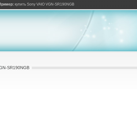
ов
Пример:
купить Sony VAIO VGN-SR190NGB
VGN-SR190NGB