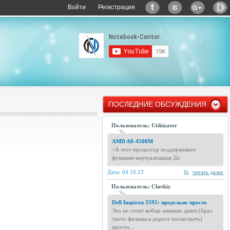
Войти
Регистрация
ПОСЛЕДНИЕ ОБСУЖДЕНИЯ
Пользователь: Utikizator
AMD A8-4500M
>А этот процессор поддерживает
функцию вертуализация Да
Дата: 04.10.23
читать далее
Пользователь: Chetkiy
Dell Inspiron 3595: предельно просто
Это не стоит вобще никаких денег,(брал
чисто фильмы в дороге посмотреть)
просто...