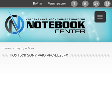
Войти
Регистрация
Пример:
купить Sony VAIO VPC-EE26FX
Главная
Ноутбуки Sony
НОУТБУК SONY VAIO VPC-EE26FX