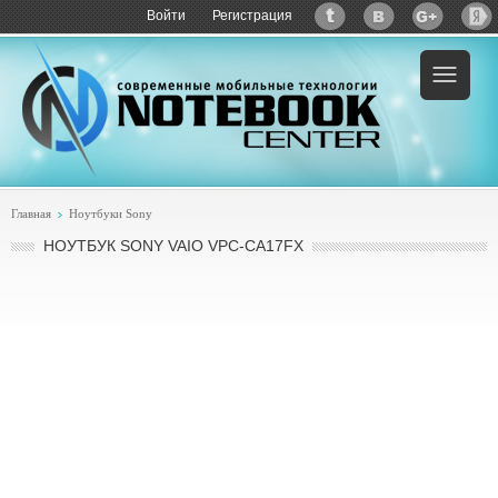
Войти
Регистрация
Пример:
купить Sony VAIO VPC-CA17FX
Главная
Ноутбуки Sony
НОУТБУК SONY VAIO VPC-CA17FX