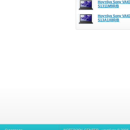
Ноутбук Sony VAIO
S1311M9R/B
Ноутбук Sony VAIO
S13A1X8R/B