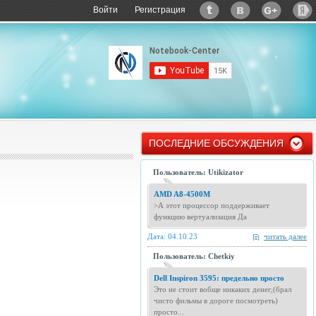
Войти
Регистрация
ПОСЛЕДНИЕ ОБСУЖДЕНИЯ
Пользователь: Utikizator
AMD A8-4500M
>А этот процессор поддерживает
функцию вертуализация Да
Дата: 04.10.23
читать далее
Пользователь: Chetkiy
Dell Inspiron 3595: предельно просто
Это не стоит вобще никаких денег,(брал
чисто фильмы в дороге посмотреть)
просто...