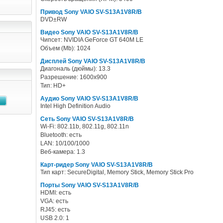
Привод Sony VAIO SV-S13A1V8R/B
DVD±RW
Видео Sony VAIO SV-S13A1V8R/B
Чипсет: NVIDIA GeForce GT 640M LE
Объем (Mb): 1024
Дисплей Sony VAIO SV-S13A1V8R/B
Диагональ (дюймы): 13.3
Разрешение: 1600x900
Тип: HD+
Аудио Sony VAIO SV-S13A1V8R/B
Intel High Definition Audio
Сеть Sony VAIO SV-S13A1V8R/B
Wi-Fi: 802.11b, 802.11g, 802.11n
Bluetooth: есть
LAN: 10/100/1000
Веб-камера: 1.3
Карт-ридер Sony VAIO SV-S13A1V8R/B
Тип карт: SecureDigital, Memory Stick, Memory Stick Pro
Порты Sony VAIO SV-S13A1V8R/B
HDMI: есть
VGA: есть
RJ45: есть
USB 2.0: 1