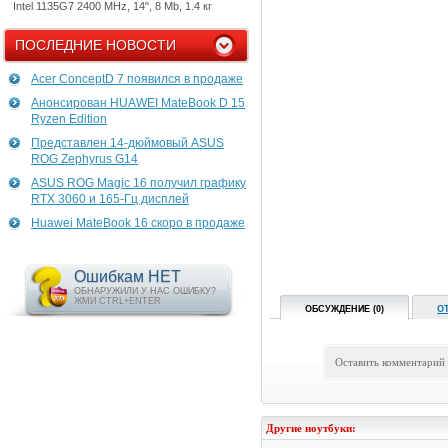
Intel 1135G7 2400 MHz, 14", 8 Mb, 1.4 кг
ПОСЛЕДНИЕ НОВОСТИ
Acer ConceptD 7 появился в продаже
Анонсирован HUAWEI MateBook D 15
Ryzen Edition
Представлен 14-дюймовый ASUS
ROG Zephyrus G14
ASUS ROG Magic 16 получил графику
RTX 3060 и 165-Гц дисплей
Huawei MateBook 16 скоро в продаже
Ошибкам НЕТ
ОБНАРУЖИЛИ У НАС ОШИБКУ?
ЖМИ CTRL+ENTER
ОБСУЖДЕНИЕ (0)
О
Оставить комментарий
Другие ноутбуки: