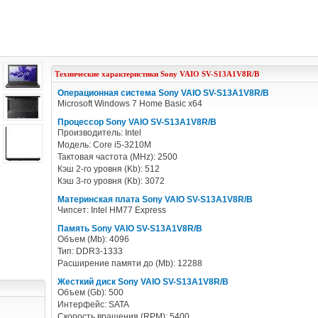
Технические характеристики
Sony
VAIO SV-S13A1V8R/B
Операционная система Sony VAIO SV-S13A1V8R/B
Microsoft Windows 7 Home Basic x64
Процессор Sony VAIO SV-S13A1V8R/B
Производитель: Intel
Модель: Core i5-3210M
Тактовая частота (MHz): 2500
Кэш 2-го уровня (Kb): 512
Кэш 3-го уровня (Kb): 3072
Материнская плата Sony VAIO SV-S13A1V8R/B
Чипсет: Intel HM77 Express
Память Sony VAIO SV-S13A1V8R/B
Объем (Mb): 4096
Тип: DDR3-1333
Расширение памяти до (Mb): 12288
Жесткий диск Sony VAIO SV-S13A1V8R/B
Объем (Gb): 500
Интерфейс: SATA
Скорость вращения (RPM): 5400