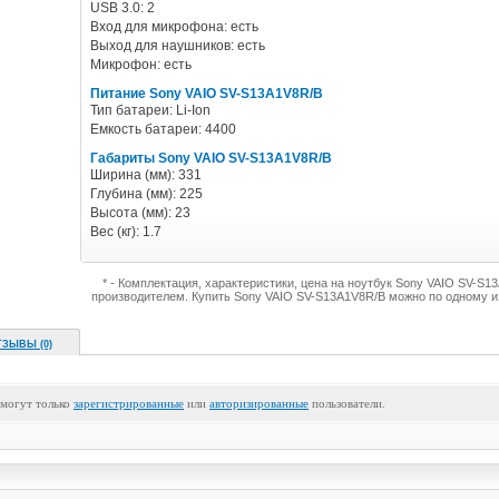
USB 3.0: 2
Вход для микрофона: есть
Выход для наушников: есть
Микрофон: есть
Питание Sony VAIO SV-S13A1V8R/B
Тип батареи: Li-Ion
Емкость батареи: 4400
Габариты Sony VAIO SV-S13A1V8R/B
Ширина (мм): 331
Глубина (мм): 225
Высота (мм): 23
Вес (кг): 1.7
* - Комплектация, характеристики, цена на ноутбук Sony VAIO SV-S
производителем. Купить Sony VAIO SV-S13A1V8R/B можно по одному и
ТЗЫВЫ (0)
 могут только
зарегистрированные
или
авторизированные
пользователи.