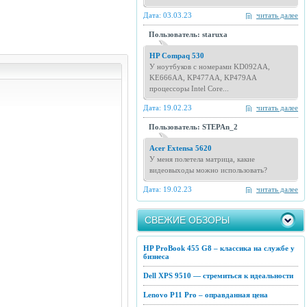
Дата: 03.03.23
читать далее
Пользователь: staruxa
HP Compaq 530
У ноутбуков с номерами KD092AA,
KE666AA, KP477AA, KP479AA
процессоры Intel Core...
Дата: 19.02.23
читать далее
Пользователь: STEPAn_2
Acer Extensa 5620
У меня полетела матрица, какие
видеовыходы можно использовать?
Дата: 19.02.23
читать далее
СВЕЖИЕ ОБЗОРЫ
HP ProBook 455 G8 – классика на службе у
бизнеса
Dell XPS 9510 — стремиться к идеальности
Lenovo P11 Pro – оправданная цена