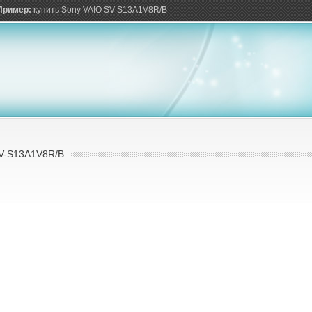
ов
Пример:
купить Sony VAIO SV-S13A1V8R/B
V-S13A1V8R/B