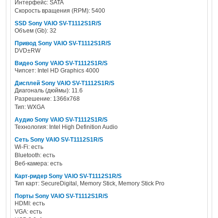
Интерфейс: SATA
Скорость вращения (RPM): 5400
SSD Sony VAIO SV-T1112S1R/S
Объем (Gb): 32
Привод Sony VAIO SV-T1112S1R/S
DVD±RW
Видео Sony VAIO SV-T1112S1R/S
Чипсет: Intel HD Graphics 4000
Дисплей Sony VAIO SV-T1112S1R/S
Диагональ (дюймы): 11.6
Разрешение: 1366x768
Тип: WXGA
Аудио Sony VAIO SV-T1112S1R/S
Технология: Intel High Definition Audio
Сеть Sony VAIO SV-T1112S1R/S
Wi-Fi: есть
Bluetooth: есть
Веб-камера: есть
Карт-ридер Sony VAIO SV-T1112S1R/S
Тип карт: SecureDigital, Memory Stick, Memory Stick Pro
Порты Sony VAIO SV-T1112S1R/S
HDMI: есть
VGA: есть