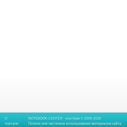
О
NOTEBOOK-CENTER - ноутбуки © 2006-2026
портале:
Полное или частичное использование материалов сайта