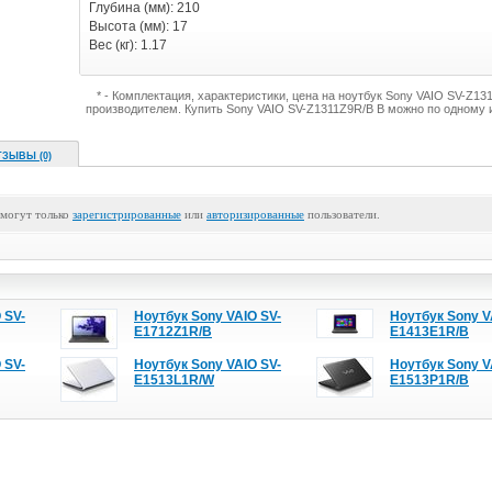
Глубина (мм): 210
Высота (мм): 17
Вес (кг): 1.17
* - Комплектация, характеристики, цена на ноутбук Sony VAIO SV-Z1
производителем. Купить Sony VAIO SV-Z1311Z9R/B B можно по одному 
ТЗЫВЫ (0)
 могут только
зарегистрированные
или
авторизированные
пользователи.
 SV-
Ноутбук Sony VAIO SV-
Ноутбук Sony V
E1712Z1R/B
E1413E1R/B
 SV-
Ноутбук Sony VAIO SV-
Ноутбук Sony V
E1513L1R/W
E1513P1R/B