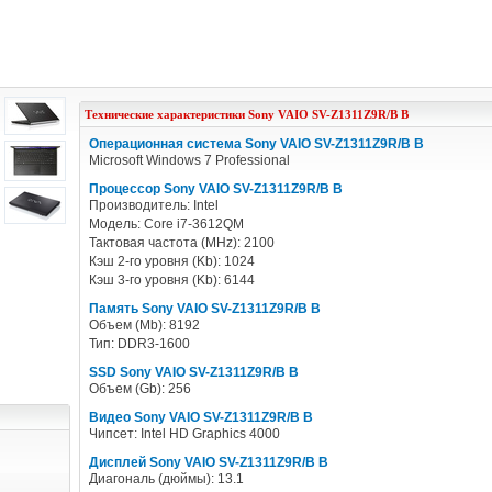
Технические характеристики
Sony
VAIO SV-Z1311Z9R/B B
Операционная система Sony VAIO SV-Z1311Z9R/B B
Microsoft Windows 7 Professional
Процессор Sony VAIO SV-Z1311Z9R/B B
Производитель: Intel
Модель: Core i7-3612QM
Тактовая частота (MHz): 2100
Кэш 2-го уровня (Kb): 1024
Кэш 3-го уровня (Kb): 6144
Память Sony VAIO SV-Z1311Z9R/B B
Объем (Mb): 8192
Тип: DDR3-1600
SSD Sony VAIO SV-Z1311Z9R/B B
Объем (Gb): 256
Видео Sony VAIO SV-Z1311Z9R/B B
Чипсет: Intel HD Graphics 4000
Дисплей Sony VAIO SV-Z1311Z9R/B B
Диагональ (дюймы): 13.1