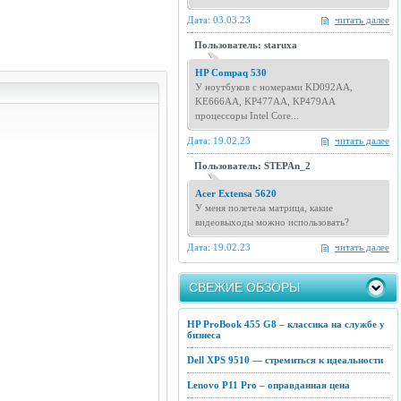
Дата: 03.03.23
читать далее
Пользователь: staruxa
HP Compaq 530
У ноутбуков с номерами KD092AA,
KE666AA, KP477AA, KP479AA
процессоры Intel Core...
Дата: 19.02.23
читать далее
Пользователь: STEPAn_2
Acer Extensa 5620
У меня полетела матрица, какие
видеовыходы можно использовать?
Дата: 19.02.23
читать далее
СВЕЖИЕ ОБЗОРЫ
HP ProBook 455 G8 – классика на службе у
бизнеса
Dell XPS 9510 — стремиться к идеальности
Lenovo P11 Pro – оправданная цена