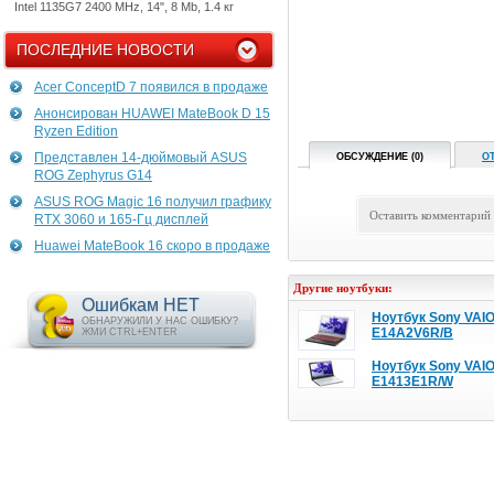
Intel 1135G7 2400 MHz, 14", 8 Mb, 1.4 кг
ПОСЛЕДНИЕ НОВОСТИ
Acer ConceptD 7 появился в продаже
Анонсирован HUAWEI MateBook D 15
Ryzen Edition
Представлен 14-дюймовый ASUS
ОБСУЖДЕНИЕ (0)
О
ROG Zephyrus G14
ASUS ROG Magic 16 получил графику
Оставить комментарий
RTX 3060 и 165-Гц дисплей
Huawei MateBook 16 скоро в продаже
Другие ноутбуки:
Ошибкам НЕТ
Ноутбук Sony VAIO
ОБНАРУЖИЛИ У НАС ОШИБКУ?
E14A2V6R/B
ЖМИ CTRL+ENTER
Ноутбук Sony VAIO
E1413E1R/W