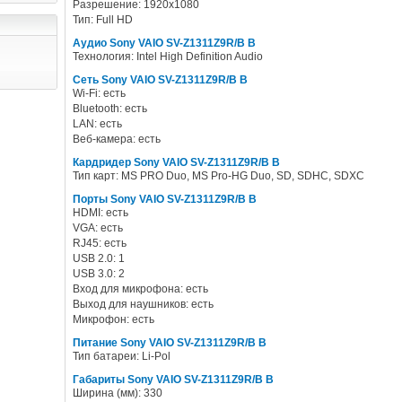
Разрешение: 1920x1080
Тип: Full HD
Аудио Sony VAIO SV-Z1311Z9R/B B
Технология: Intel High Definition Audio
Сеть Sony VAIO SV-Z1311Z9R/B B
Wi-Fi: есть
Bluetooth: есть
LAN: есть
Веб-камера: есть
Кардридер Sony VAIO SV-Z1311Z9R/B B
Тип карт: MS PRO Duo, MS Pro-HG Duo, SD, SDHC, SDXC
Порты Sony VAIO SV-Z1311Z9R/B B
HDMI: есть
VGA: есть
RJ45: есть
USB 2.0: 1
USB 3.0: 2
Вход для микрофона: есть
Выход для наушников: есть
Микрофон: есть
Питание Sony VAIO SV-Z1311Z9R/B B
Тип батареи: Li-Pol
Габариты Sony VAIO SV-Z1311Z9R/B B
Ширина (мм): 330