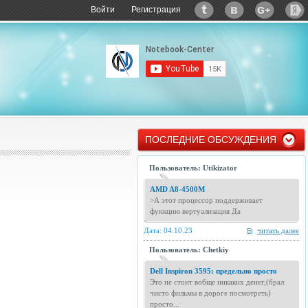
Войти
Регистрация
ПОСЛЕДНИЕ ОБСУЖДЕНИЯ
Пользователь: Utikizator
AMD A8-4500M
>А этот процессор поддерживает
функцию вертуализация Да
Дата: 04.10.23
читать далее
Пользователь: Chetkiy
Dell Inspiron 3595: предельно просто
Это не стоит вобще никаких денег,(брал
чисто фильмы в дороге посмотреть)
просто...