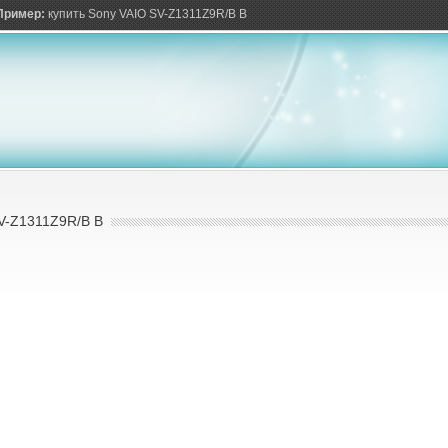
ов
Пример:
купить Sony VAIO SV-Z1311Z9R/B B
-Z1311Z9R/B B