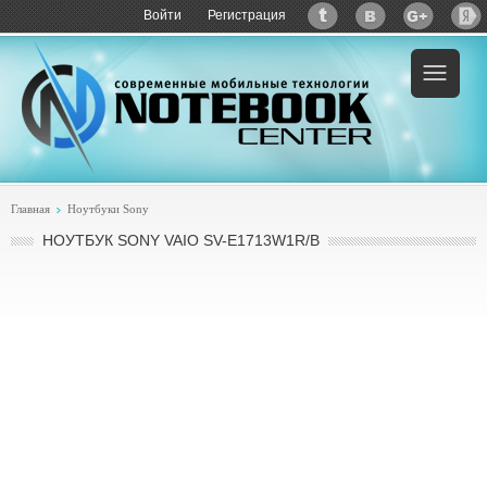
Войти
Регистрация
Пример:
купить Sony VAIO SV-E1713W1R/B
Главная
Ноутбуки Sony
НОУТБУК SONY VAIO SV-E1713W1R/B