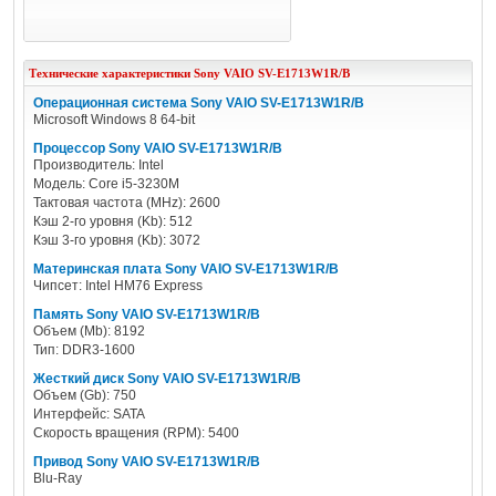
Технические характеристики
Sony
VAIO SV-E1713W1R/B
Операционная система Sony VAIO SV-E1713W1R/B
Microsoft Windows 8 64-bit
Процессор Sony VAIO SV-E1713W1R/B
Производитель: Intel
Модель: Core i5-3230M
Тактовая частота (MHz): 2600
Кэш 2-го уровня (Kb): 512
Кэш 3-го уровня (Kb): 3072
Материнская плата Sony VAIO SV-E1713W1R/B
Чипсет: Intel HM76 Express
Память Sony VAIO SV-E1713W1R/B
Объем (Mb): 8192
Тип: DDR3-1600
Жесткий диск Sony VAIO SV-E1713W1R/B
Объем (Gb): 750
Интерфейс: SATA
Скорость вращения (RPM): 5400
Привод Sony VAIO SV-E1713W1R/B
Blu-Ray