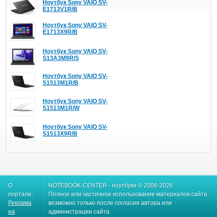
Ноутбук Sony VAIO SV-
E1713V1R/B
Ноутбук Sony VAIO SV-
E1713X9R/B
Ноутбук Sony VAIO SV-
S13A3M9R/S
Ноутбук Sony VAIO SV-
S1513M1R/B
Ноутбук Sony VAIO SV-
S1513M1R/W
Ноутбук Sony VAIO SV-
S1513X9R/B
О
NOTEBOOK-CENTER - ноутбуки © 2006-2026
портале:
Полное или частичное использование материалов сайта
Реклама
возможно только после согласия автора или
на
администрации сайта.