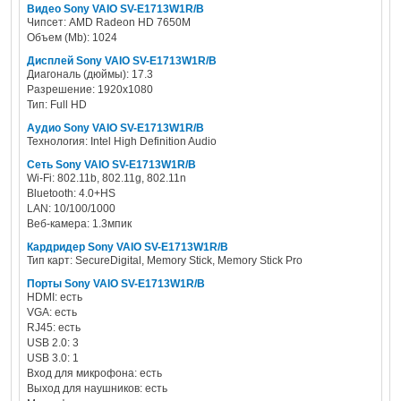
Видео Sony VAIO SV-E1713W1R/B
Чипсет: AMD Radeon HD 7650M
Объем (Mb): 1024
Дисплей Sony VAIO SV-E1713W1R/B
Диагональ (дюймы): 17.3
Разрешение: 1920x1080
Тип: Full HD
Аудио Sony VAIO SV-E1713W1R/B
Технология: Intel High Definition Audio
Сеть Sony VAIO SV-E1713W1R/B
Wi-Fi: 802.11b, 802.11g, 802.11n
Bluetooth: 4.0+HS
LAN: 10/100/1000
Веб-камера: 1.3мпик
Кардридер Sony VAIO SV-E1713W1R/B
Тип карт: SecureDigital, Memory Stick, Memory Stick Pro
Порты Sony VAIO SV-E1713W1R/B
HDMI: есть
VGA: есть
RJ45: есть
USB 2.0: 3
USB 3.0: 1
Вход для микрофона: есть
Выход для наушников: есть