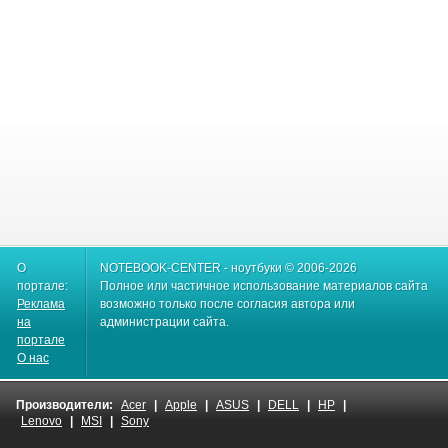
О
NOTEBOOK-CENTER - ноутбуки © 2006-2026
портале:
Полное или частичное использование материалов сайта
Реклама
возможно только после согласия автора или
на
администрации сайта.
портале
О нас
Производители:
Acer
|
Apple
|
ASUS
|
DELL
|
HP
|
Lenovo
|
MSI
|
Sony