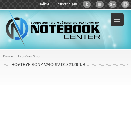
Войти
Регистрация
Пример:
купить Sony VAIO SV-D1321Z9R/B
Главная
Ноутбуки Sony
НОУТБУК SONY VAIO SV-D1321Z9R/B