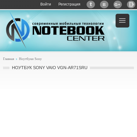
Войти
Регистрация
Пример:
купить Sony VAIO VGN-AR71SRU
Главная
Ноутбуки Sony
НОУТБУК SONY VAIO VGN-AR71SRU