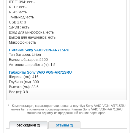
IEEE1394: есть
RJ11: есть
RJ45: есть
TV-выход: есть
USB 2.0: 3
S/PDIF: есть
Вход для микрофона: есть
Выход для наушников: есть
Микрофон: есть
Питание Sony VAIO VGN-AR71SRU
Тип батареи: Li-ion
Емкость батареи: 5200
Автономная работа (ч.): 1.5
Габариты Sony VAIO VGN-AR71SRU
Ширина (мм): 416
Глубина (мм): 300
Высота (мм): 33.5
Вес (кг): 3.8
* - Комплектация, характеристики, цена на ноутбук Sony VAIO VGN-AR71SRU
может быть изменена производителем. Купить Sony VAIO VGN-AR71SRU
можно по одному из предложений наших партнеров.
ОБСУЖДЕНИЕ (0)
ОТЗЫВЫ (0)