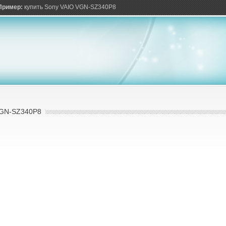
ов
Пример:
купить Sony VAIO VGN-SZ340P8
GN-SZ340P8