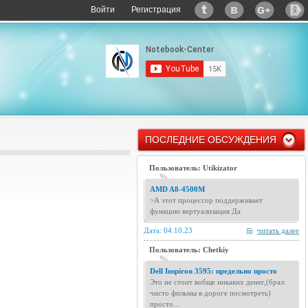
Войти
Регистрация
ПОСЛЕДНИЕ ОБСУЖДЕНИЯ
Пользователь: Utikizator
AMD A8-4500M
>А этот процессор поддерживает
функцию вертуализация Да
Дата: 04.10.23
читать далее
Пользователь: Chetkiy
Dell Inspiron 3595: предельно просто
Это не стоит вобще никаких денег,(брал
чисто фильмы в дороге посмотреть)
просто...