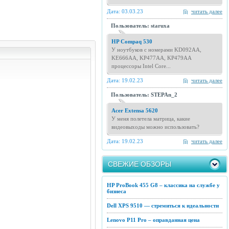
Дата: 03.03.23
читать далее
Пользователь: staruxa
HP Compaq 530
У ноутбуков с номерами KD092AA,
KE666AA, KP477AA, KP479AA
процессоры Intel Core...
Дата: 19.02.23
читать далее
Пользователь: STEPAn_2
Acer Extensa 5620
У меня полетела матрица, какие
видеовыходы можно использовать?
Дата: 19.02.23
читать далее
СВЕЖИЕ ОБЗОРЫ
HP ProBook 455 G8 – классика на службе у
бизнеса
Dell XPS 9510 — стремиться к идеальности
Lenovo P11 Pro – оправданная цена