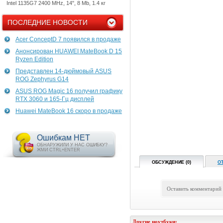
Intel 1135G7 2400 MHz, 14", 8 Mb, 1.4 кг
ПОСЛЕДНИЕ НОВОСТИ
Acer ConceptD 7 появился в продаже
Анонсирован HUAWEI MateBook D 15
Ryzen Edition
Представлен 14-дюймовый ASUS
ROG Zephyrus G14
ASUS ROG Magic 16 получил графику
RTX 3060 и 165-Гц дисплей
Huawei MateBook 16 скоро в продаже
Ошибкам НЕТ
ОБНАРУЖИЛИ У НАС ОШИБКУ?
ЖМИ CTRL+ENTER
ОБСУЖДЕНИЕ (0)
О
Оставить комментарий
Другие ноутбуки: