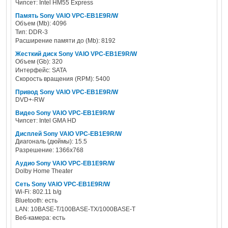
Чипсет: Intel HM55 Express
Память Sony VAIO VPC-EB1E9R/W
Объем (Mb): 4096
Тип: DDR-3
Расширение памяти до (Mb): 8192
Жесткий диск Sony VAIO VPC-EB1E9R/W
Объем (Gb): 320
Интерфейс: SATA
Скорость вращения (RPM): 5400
Привод Sony VAIO VPC-EB1E9R/W
DVD+-RW
Видео Sony VAIO VPC-EB1E9R/W
Чипсет: Intel GMA HD
Дисплей Sony VAIO VPC-EB1E9R/W
Диагональ (дюймы): 15.5
Разрешение: 1366x768
Аудио Sony VAIO VPC-EB1E9R/W
Dolby Home Theater
Сеть Sony VAIO VPC-EB1E9R/W
Wi-Fi: 802.11 b/g
Bluetooth: есть
LAN: 10BASE-T/100BASE-TX/1000BASE-T
Веб-камера: есть