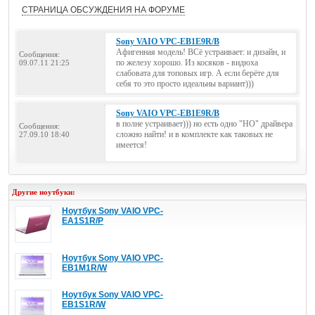
СТРАНИЦА ОБСУЖДЕНИЯ НА ФОРУМЕ
Sony VAIO VPC-EB1E9R/B
Афигенная модель! ВСё устраивает: и дизайн, и
Сообщения:
по железу хорошо. Из косяков - видюха
09.07.11 21:25
слабовата для топовых игр. А если берёте для
себя то это просто идеальны вариант)))
Sony VAIO VPC-EB1E9R/B
в полне устраивает))) но есть одно "НО" драйвера
Сообщения:
сложно найти! и в комплекте как таковых не
27.09.10 18:40
имеется!
Другие ноутбуки:
Ноутбук Sony VAIO VPC-
EA1S1R/P
Ноутбук Sony VAIO VPC-
EB1M1R/W
Ноутбук Sony VAIO VPC-
EB1S1R/W