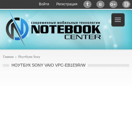
Войти
Регистрация
Пример:
купить Sony VAIO VPC-EB1E9R/W
Главная
Ноутбуки Sony
НОУТБУК SONY VAIO VPC-EB1E9R/W