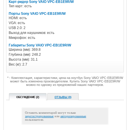
Карт-ридер Sony VAIO VPC-EB1E9R/W
Тип карт: есть
Порты Sony VAIO VPC-EB1E9R/W
HDMI: есть
VGA: есть
USB 2.0: 2
Выход для наушников: есть
Микрофон: есть
Габариты Sony VAIO VPC-EB1E9R/W
Ширина (мм): 369.8
Глубина (мм): 248.2
Высота (мм): 31.1
Вес (кг): 2.7
* - Комплектация, характеристики, цена на ноутбук Sony VAIO VPC-EB1E9R/W
может быть изменена производителем. Купить Sony VAIO VPC-EB1E9R/W
можно по одному из предложений наших партнеров.
ОБСУЖДЕНИЕ (2)
ОТЗЫВЫ (0)
Оставить комментарий могут только
зарегистрированные
или
авторизированные
пользователи.