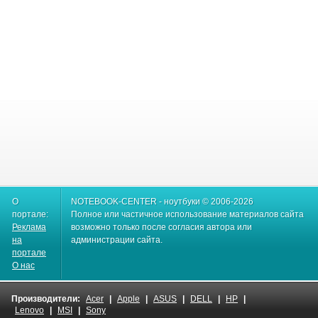
О
NOTEBOOK-CENTER - ноутбуки © 2006-2026
портале:
Полное или частичное использование материалов сайта
Реклама
возможно только после согласия автора или
на
администрации сайта.
портале
О нас
Производители:
Acer
|
Apple
|
ASUS
|
DELL
|
HP
|
Lenovo
|
MSI
|
Sony