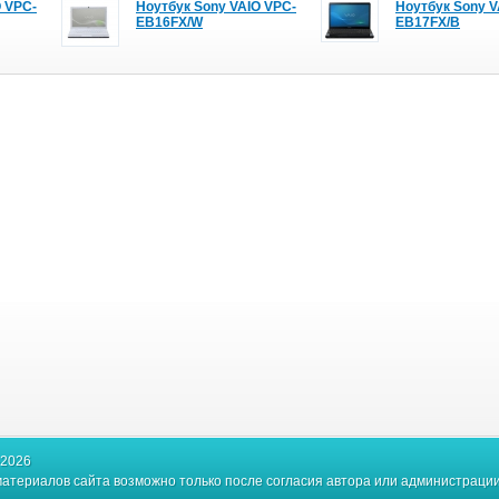
O VPC-
Ноутбук Sony VAIO VPC-
Ноутбук Sony V
EB16FX/W
EB17FX/B
-2026
атериалов сайта возможно только после согласия автора или администрации