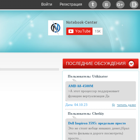
Войти
Регистрация
ПОСЛЕДНИЕ ОБСУЖДЕНИЯ
Пользователь: Utikizator
AMD A8-4500M
>А этот процессор поддерживает
функцию вертуализация Да
Дата: 04.10.23
читать далее
Пользователь: Chetkiy
Dell Inspiron 3595: предельно просто
Это не стоит вобще никаких денег,(брал
чисто фильмы в дороге посмотреть)
просто...