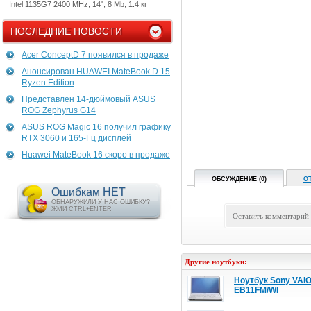
Intel 1135G7 2400 MHz, 14", 8 Mb, 1.4 кг
ПОСЛЕДНИЕ НОВОСТИ
Acer ConceptD 7 появился в продаже
Анонсирован HUAWEI MateBook D 15
Ryzen Edition
Представлен 14-дюймовый ASUS
ROG Zephyrus G14
ASUS ROG Magic 16 получил графику
RTX 3060 и 165-Гц дисплей
Huawei MateBook 16 скоро в продаже
ОБСУЖДЕНИЕ (0)
О
Ошибкам НЕТ
ОБНАРУЖИЛИ У НАС ОШИБКУ?
ЖМИ CTRL+ENTER
Оставить комментарий
Другие ноутбуки:
Ноутбук Sony VAI
EB11FM/WI