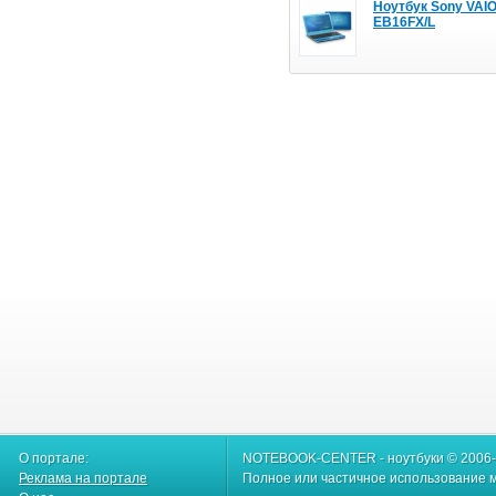
Ноутбук Sony VAI
EB16FX/L
О портале:
NOTEBOOK-CENTER - ноутбуки © 2006
Реклама на портале
Полное или частичное использование м