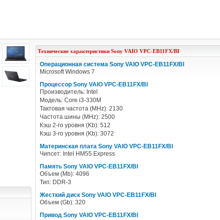
Технические характеристики
Sony
VAIO VPC-EB11FX/BI
Операционная система Sony VAIO VPC-EB11FX/BI
Microsoft Windows 7
Процессор Sony VAIO VPC-EB11FX/BI
Производитель: Intel
Модель: Core i3-330M
Тактовая частота (MHz): 2130
Частота шины (MHz): 2500
Кэш 2-го уровня (Kb): 512
Кэш 3-го уровня (Kb): 3072
Материнская плата Sony VAIO VPC-EB11FX/BI
Чипсет: Intel HM55 Express
Память Sony VAIO VPC-EB11FX/BI
Объем (Mb): 4096
Тип: DDR-3
Жесткий диск Sony VAIO VPC-EB11FX/BI
Объем (Gb): 320
Привод Sony VAIO VPC-EB11FX/BI