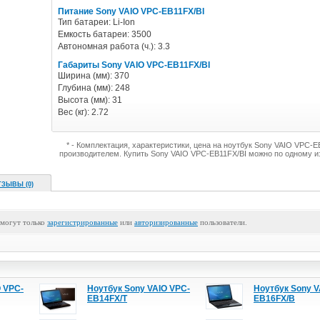
Питание Sony VAIO VPC-EB11FX/BI
Тип батареи: Li-Ion
Емкость батареи: 3500
Автономная работа (ч.): 3.3
Габариты Sony VAIO VPC-EB11FX/BI
Ширина (мм): 370
Глубина (мм): 248
Высота (мм): 31
Вес (кг): 2.72
* - Комплектация, характеристики, цена на ноутбук Sony VAIO VPC-
производителем. Купить Sony VAIO VPC-EB11FX/BI можно по одному и
ТЗЫВЫ (0)
 могут только
зарегистрированные
или
авторизированные
пользователи.
O VPC-
Ноутбук Sony VAIO VPC-
Ноутбук Sony V
EB14FX/T
EB16FX/B