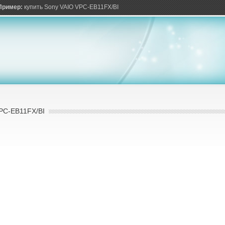
ов
Пример:
купить Sony VAIO VPC-EB11FX/BI
PC-EB11FX/BI