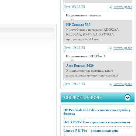
Дата: 03.03.23
читать далее
Пользователь: staruxa
HP Compaq 530
У ноутбуков с номерами KD092AA,
KE666AA, KP477AA, KP479AA
процессоры Intel Core...
Дата: 19.02.23
читать далее
Пользователь: STEPAn_2
Acer Extensa 5620
У меня полетела матрица, какие
видеовыходы можно использовать?
Дата: 19.02.23
читать далее
СВЕЖИЕ ОБЗОРЫ
HP ProBook 455 G8 – классика на службе у
бизнеса
Dell XPS 9510 — стремиться к идеальности
Lenovo P11 Pro – оправданная цена