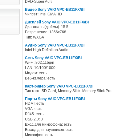
DVD-SuperMulti
Видео Sony VAIO VPC-EB11FX/BI
Чипсет: Intel GMA HD
Дисплей Sony VAIO VPC-EB11FX/BI
Диагональ (дюймы): 15.5
Разрешение: 1366x768
Тип: WXGA
Аудио Sony VAIO VPC-EB11FX/BI
Intel High Definition Audio
Сеть Sony VAIO VPC-EB11FX/BI
Wi-Fi: 802,11bg/n
LAN: 10/100/1000
Модем: есть
Веб-камера: есть
Карт-ридер Sony VAIO VPC-EB11FX/BI
Тип карт: SD Card; Memory Stick; Memory Stick Pro
Порты Sony VAIO VPC-EB11FX/BI
HDMI: есть
VGA: есть
RJ45: есть
USB 2.0: 3
Вход для микрофона: есть
Выход для наушников: есть
Микрофон: есть