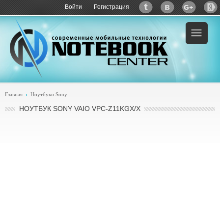
Войти
Регистрация
Пример:
купить Sony VAIO VPC-Z11KGX/X
Главная
Ноутбуки Sony
НОУТБУК SONY VAIO VPC-Z11KGX/X