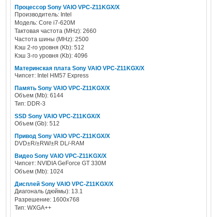
Процессор Sony VAIO VPC-Z11KGX/X
Производитель: Intel
Модель: Core i7-620M
Тактовая частота (MHz): 2660
Частота шины (MHz): 2500
Кэш 2-го уровня (Kb): 512
Кэш 3-го уровня (Kb): 4096
Материнская плата Sony VAIO VPC-Z11KGX/X
Чипсет: Intel HM57 Express
Память Sony VAIO VPC-Z11KGX/X
Объем (Mb): 6144
Тип: DDR-3
SSD Sony VAIO VPC-Z11KGX/X
Объем (Gb): 512
Привод Sony VAIO VPC-Z11KGX/X
DVD±R/±RW/±R DL/-RAM
Видео Sony VAIO VPC-Z11KGX/X
Чипсет: NVIDIA GeForce GT 330M
Объем (Mb): 1024
Дисплей Sony VAIO VPC-Z11KGX/X
Диагональ (дюймы): 13.1
Разрешение: 1600x768
Тип: WXGA++