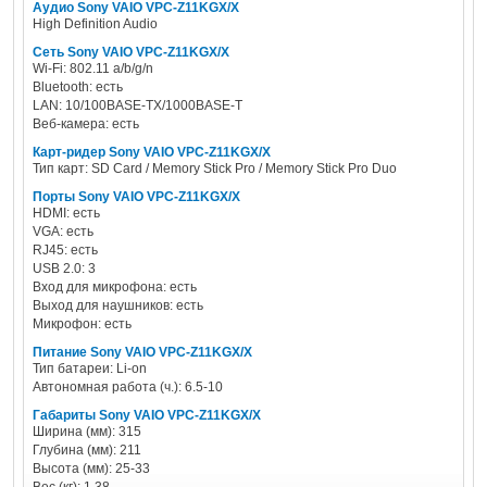
Аудио Sony VAIO VPC-Z11KGX/X
High Definition Audio
Сеть Sony VAIO VPC-Z11KGX/X
Wi-Fi: 802.11 a/b/g/n
Bluetooth: есть
LAN: 10/100BASE-TX/1000BASE-T
Веб-камера: есть
Карт-ридер Sony VAIO VPC-Z11KGX/X
Тип карт: SD Card / Memory Stick Pro / Memory Stick Pro Duo
Порты Sony VAIO VPC-Z11KGX/X
HDMI: есть
VGA: есть
RJ45: есть
USB 2.0: 3
Вход для микрофона: есть
Выход для наушников: есть
Микрофон: есть
Питание Sony VAIO VPC-Z11KGX/X
Тип батареи: Li-on
Автономная работа (ч.): 6.5-10
Габариты Sony VAIO VPC-Z11KGX/X
Ширина (мм): 315
Глубина (мм): 211
Высота (мм): 25-33