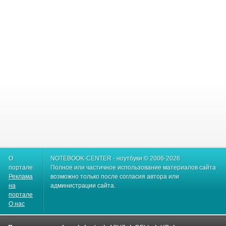
О
NOTEBOOK-CENTER - ноутбуки © 2006-2026
портале:
Полное или частичное использование материалов сайта
Реклама
возможно только после согласия автора или
на
администрации сайта.
портале
О нас