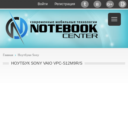
Войти
Регистрация
Пример:
купить Sony VAIO VPC-S12M9R/S
Главная
Ноутбуки Sony
НОУТБУК SONY VAIO VPC-S12M9R/S