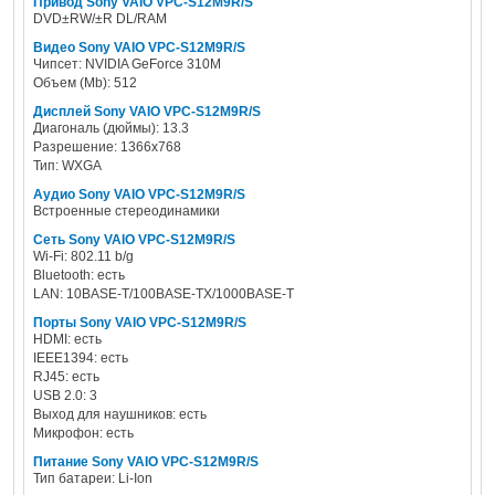
Привод Sony VAIO VPC-S12M9R/S
DVD±RW/±R DL/RAM
Видео Sony VAIO VPC-S12M9R/S
Чипсет: NVIDIA GeForce 310M
Объем (Mb): 512
Дисплей Sony VAIO VPC-S12M9R/S
Диагональ (дюймы): 13.3
Разрешение: 1366x768
Тип: WXGA
Аудио Sony VAIO VPC-S12M9R/S
Встроенные стереодинамики
Сеть Sony VAIO VPC-S12M9R/S
Wi-Fi: 802.11 b/g
Bluetooth: есть
LAN: 10BASE-T/100BASE-TX/1000BASE-T
Порты Sony VAIO VPC-S12M9R/S
HDMI: есть
IEEE1394: есть
RJ45: есть
USB 2.0: 3
Выход для наушников: есть
Микрофон: есть
Питание Sony VAIO VPC-S12M9R/S
Тип батареи: Li-Ion