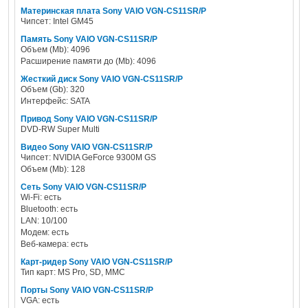
Материнская плата Sony VAIO VGN-CS11SR/P
Чипсет: Intel GM45
Память Sony VAIO VGN-CS11SR/P
Объем (Mb): 4096
Расширение памяти до (Mb): 4096
Жесткий диск Sony VAIO VGN-CS11SR/P
Объем (Gb): 320
Интерфейс: SATA
Привод Sony VAIO VGN-CS11SR/P
DVD-RW Super Multi
Видео Sony VAIO VGN-CS11SR/P
Чипсет: NVIDIA GeForce 9300M GS
Объем (Mb): 128
Сеть Sony VAIO VGN-CS11SR/P
Wi-Fi: есть
Bluetooth: есть
LAN: 10/100
Модем: есть
Веб-камера: есть
Карт-ридер Sony VAIO VGN-CS11SR/P
Тип карт: MS Pro, SD, MMC
Порты Sony VAIO VGN-CS11SR/P
VGA: есть