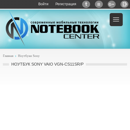
Войти
Регистрация
Пример:
купить Sony VAIO VGN-CS11SR/P
Главная
Ноутбуки Sony
НОУТБУК SONY VAIO VGN-CS11SR/P