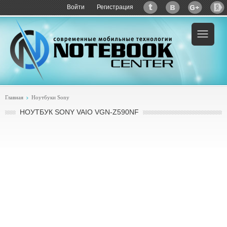
Войти
Регистрация
Пример:
купить Sony VAIO VGN-Z590NF
Главная
Ноутбуки Sony
НОУТБУК SONY VAIO VGN-Z590NF