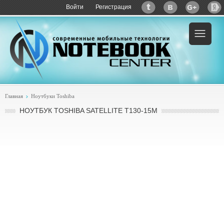
Войти
Регистрация
Пример:
купить Toshiba Satellite T130-15M
Главная
Ноутбуки Toshiba
НОУТБУК TOSHIBA SATELLITE T130-15M