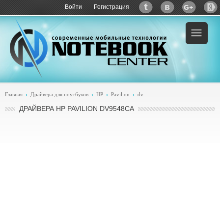
Войти
Регистрация
Главная
Драйвера для ноутбуков
HP
Pavilion
dv
ДРАЙВЕРА HP PAVILION DV9548CA