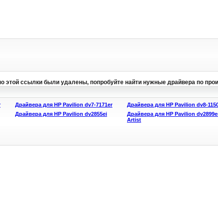
по этой ссылки были удалены, попробуйте найти нужные драйвера по про
r
Драйвера для HP Pavilion dv7-7171er
Драйвера для HP Pavilion dv8-115
Драйвера для HP Pavilion dv2855ei
Драйвера для HP Pavilion dv2899e
Artist