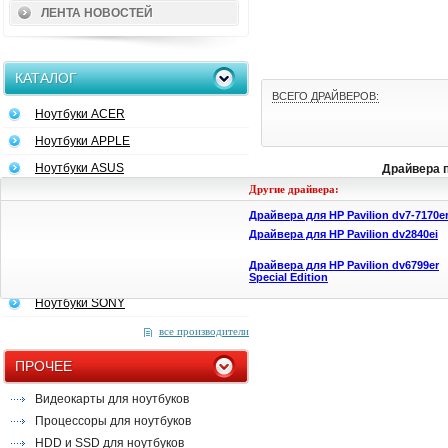
ЛЕНТА НОВОСТЕЙ
КАТАЛОГ
ВСЕГО ДРАЙВЕРОВ:
Ноутбуки ACER
Ноутбуки APPLE
Ноутбуки ASUS
Драйвера 
Другие драйвера:
Ноутбуки DELL
Драйвера для HP Pavilion dv7-7170e
Ноутбуки HP
Драйвера для HP Pavilion dv2840ei
Ноутбуки LENOVO
Драйвера для HP Pavilion dv6799er
Ноутбуки MSI
Special Edition
Ноутбуки SONY
все производители
ПРОЧЕЕ
Видеокарты для ноутбуков
Процессоры для ноутбуков
HDD и SSD для ноутбуков