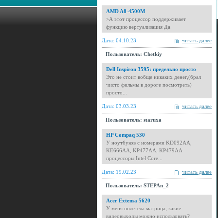
AMD A8-4500M
>А этот процессор поддерживает
функцию вертуализация Да
Дата: 04.10.23
читать далее
Пользователь: Chetkiy
Dell Inspiron 3595: предельно просто
Это не стоит вобще никаких денег,(брал
чисто фильмы в дороге посмотреть)
просто...
Дата: 03.03.23
читать далее
Пользователь: staruxa
HP Compaq 530
У ноутбуков с номерами KD092AA,
KE666AA, KP477AA, KP479AA
процессоры Intel Core...
Дата: 19.02.23
читать далее
Пользователь: STEPAn_2
Acer Extensa 5620
У меня полетела матрица, какие
видеовыходы можно использовать?