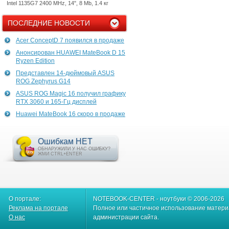
Intel 1135G7 2400 MHz, 14", 8 Mb, 1.4 кг
ПОСЛЕДНИЕ НОВОСТИ
Acer ConceptD 7 появился в продаже
Анонсирован HUAWEI MateBook D 15
Ryzen Edition
Представлен 14-дюймовый ASUS
ROG Zephyrus G14
ASUS ROG Magic 16 получил графику
RTX 3060 и 165-Гц дисплей
Huawei MateBook 16 скоро в продаже
Ошибкам НЕТ
ОБНАРУЖИЛИ У НАС ОШИБКУ?
ЖМИ CTRL+ENTER
О портале:
NOTEBOOK-CENTER - ноутбуки © 2006-2026
Реклама на портале
Полное или частичное использование материа
О нас
администрации сайта.