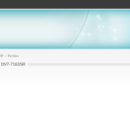
ов
HP
Pavilion
 DV7-7163SR