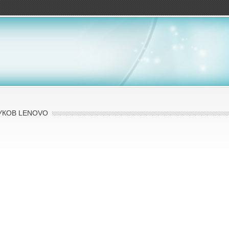
ов
УКОВ LENOVO