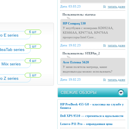
Дата: 03.03.23
читать далее
Пользователь: staruxa
HP Compaq 530
У ноутбуков с номерами KD092AA,
6 шт
KE666AA, KP477AA, KP479AA
o E series
процессоры Intel Core...
Дата: 19.02.23
читать далее
1 шт
deaTab series
Пользователь: STEPAn_2
4 шт
Acer Extensa 5620
Miix series
У меня полетела матрица, какие
видеовыходы можно использовать?
1 шт
o Z series
Дата: 19.02.23
читать далее
СВЕЖИЕ ОБЗОРЫ
HP ProBook 455 G8 – классика на службе у
бизнеса
Dell XPS 9510 — стремиться к идеальности
Lenovo P11 Pro – оправданная цена