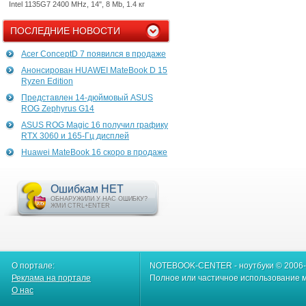
Intel 1135G7 2400 MHz, 14", 8 Mb, 1.4 кг
ПОСЛЕДНИЕ НОВОСТИ
Acer ConceptD 7 появился в продаже
Анонсирован HUAWEI MateBook D 15
Ryzen Edition
Представлен 14-дюймовый ASUS
ROG Zephyrus G14
ASUS ROG Magic 16 получил графику
RTX 3060 и 165-Гц дисплей
Huawei MateBook 16 скоро в продаже
Ошибкам НЕТ
ОБНАРУЖИЛИ У НАС ОШИБКУ?
ЖМИ CTRL+ENTER
О портале:
NOTEBOOK-CENTER - ноутбуки © 2006
Реклама на портале
Полное или частичное использование м
О нас