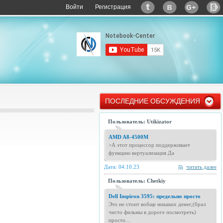
Войти
Регистрация
ПОСЛЕДНИЕ ОБСУЖДЕНИЯ
Пользователь: Utikizator
AMD A8-4500M
>А этот процессор поддерживает
функцию вертуализация Да
Дата: 04.10.23
читать далее
Пользователь: Chetkiy
Dell Inspiron 3595: предельно просто
Это не стоит вобще никаких денег,(брал
чисто фильмы в дороге посмотреть)
просто...